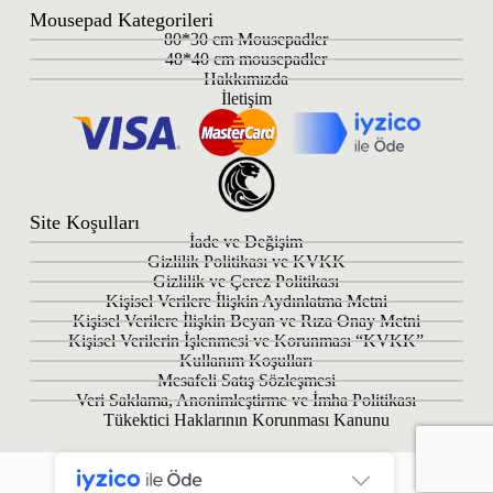
Mousepad Kategorileri
80*30 cm Mousepadler
48*40 cm mousepadler
Hakkımızda
İletişim
Site Koşulları
İade ve Değişim
Gizlilik Politikası ve KVKK
Gizlilik ve Çerez Politikası
Kişisel Verilere İlişkin Aydınlatma Metni
Kişisel Verilere İlişkin Beyan ve Rıza Onay Metni
Kişisel Verilerin İşlenmesi ve Korunması “KVKK”
Kullanım Koşulları
Mesafeli Satış Sözleşmesi
Veri Saklama, Anonimleştirme ve İmha Politikası
Tükektici Haklarının Korunması Kanunu