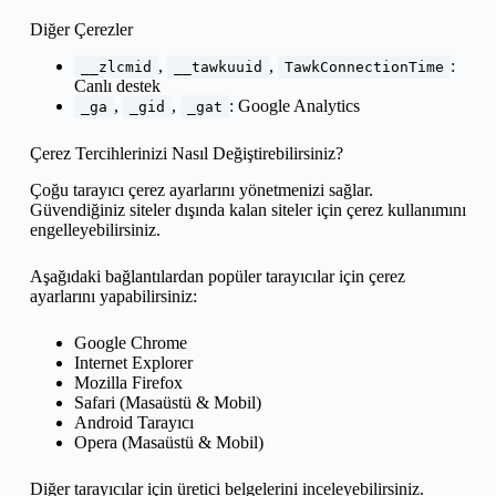
Diğer Çerezler
,
,
:
__zlcmid
__tawkuuid
TawkConnectionTime
Canlı destek
,
,
: Google Analytics
_ga
_gid
_gat
Çerez Tercihlerinizi Nasıl Değiştirebilirsiniz?
Çoğu tarayıcı çerez ayarlarını yönetmenizi sağlar.
Güvendiğiniz siteler dışında kalan siteler için çerez kullanımını
engelleyebilirsiniz.
Aşağıdaki bağlantılardan popüler tarayıcılar için çerez
ayarlarını yapabilirsiniz:
Google Chrome
Internet Explorer
Mozilla Firefox
Safari (Masaüstü & Mobil)
Android Tarayıcı
Opera (Masaüstü & Mobil)
Diğer tarayıcılar için üretici belgelerini inceleyebilirsiniz.