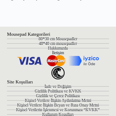
Mousepad Kategorileri
80*30 cm Mousepadler
48*40 cm mousepadler
Hakkımızda
İletişim
Site Koşulları
İade ve Değişim
Gizlilik Politikası ve KVKK
Gizlilik ve Çerez Politikası
Kişisel Verilere İlişkin Aydınlatma Metni
Kişisel Verilere İlişkin Beyan ve Rıza Onay Metni
Kişisel Verilerin İşlenmesi ve Korunması “KVKK”
Kullanım Koşulları