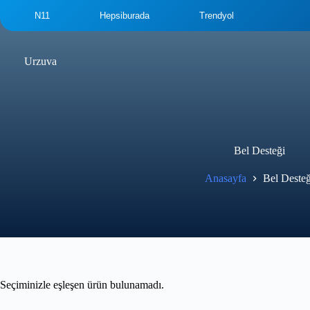
İçeriğe
N11
Hepsiburada
Trendyol
geç
Urzuva
Bel Desteği
Anasayfa
Bel Desteğ
Seçiminizle eşleşen ürün bulunamadı.