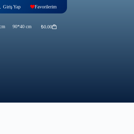
Giriş Yap
Favorilerim
 cm
90*40 cm
₺
0.00
Alışveriş
sepeti