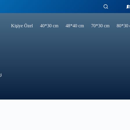
Kişiye Özel
40*30 cm
48*40 cm
70*30 cm
80*30
i