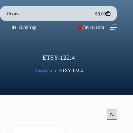
Urzuva
₺
0.00
Giriş Yap
Favorilerim
ETSY-122.4
Anasayfa
ETSY-122.4