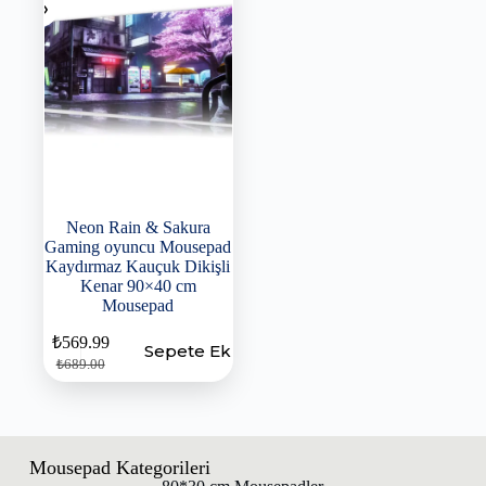
Neon Rain & Sakura
Gaming oyuncu Mousepad
Kaydırmaz Kauçuk Dikişli
Kenar 90×40 cm
Mousepad
₺
569.99
Sepete Ekle
₺
689.00
Mousepad Kategorileri