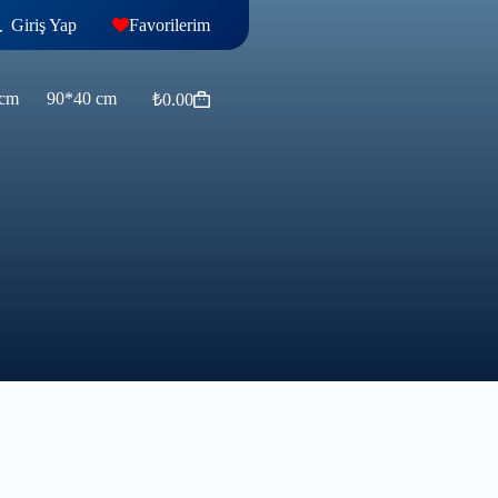
Giriş Yap
Favorilerim
 cm
90*40 cm
₺
0.00