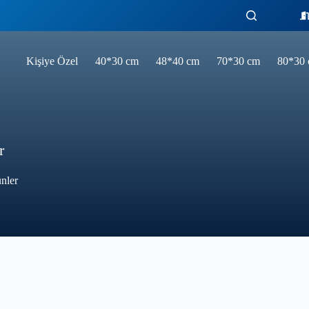
Kişiye Özel
40*30 cm
48*40 cm
70*30 cm
80*30
r
nler