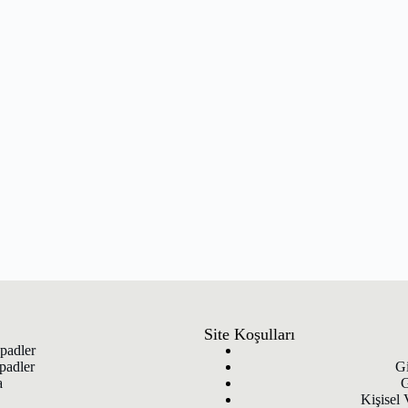
Site Koşulları
padler
padler
Gi
a
G
Kişisel 