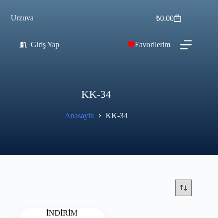
Urzuva
₺
0.00
Giriş Yap
Favorilerim
KK-34
Anasayfa
KK-34
İNDİRİM