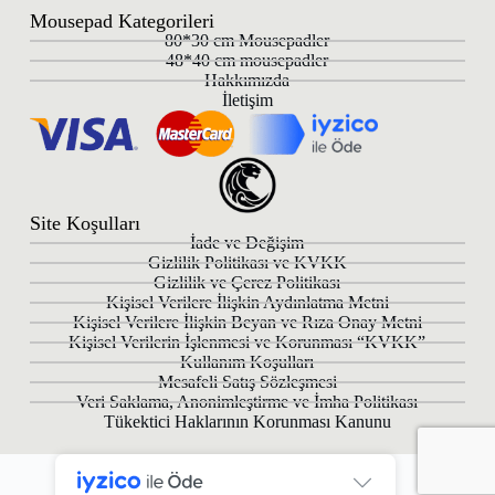
Mousepad Kategorileri
80*30 cm Mousepadler
48*40 cm mousepadler
Hakkımızda
İletişim
Site Koşulları
İade ve Değişim
Gizlilik Politikası ve KVKK
Gizlilik ve Çerez Politikası
Kişisel Verilere İlişkin Aydınlatma Metni
Kişisel Verilere İlişkin Beyan ve Rıza Onay Metni
Kişisel Verilerin İşlenmesi ve Korunması “KVKK”
Kullanım Koşulları
Mesafeli Satış Sözleşmesi
Veri Saklama, Anonimleştirme ve İmha Politikası
Tükektici Haklarının Korunması Kanunu