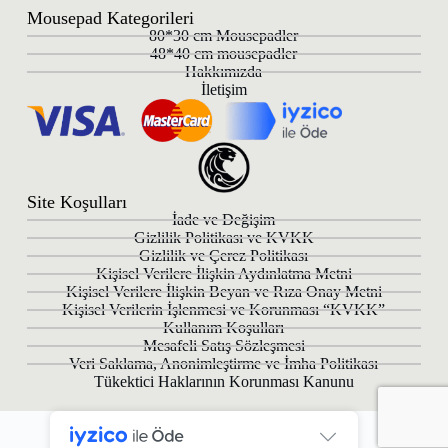
Mousepad Kategorileri
80*30 cm Mousepadler
48*40 cm mousepadler
Hakkımızda
İletişim
Site Koşulları
İade ve Değişim
Gizlilik Politikası ve KVKK
Gizlilik ve Çerez Politikası
Kişisel Verilere İlişkin Aydınlatma Metni
Kişisel Verilere İlişkin Beyan ve Rıza Onay Metni
Kişisel Verilerin İşlenmesi ve Korunması “KVKK”
Kullanım Koşulları
Mesafeli Satış Sözleşmesi
Veri Saklama, Anonimleştirme ve İmha Politikası
Tükektici Haklarının Korunması Kanunu