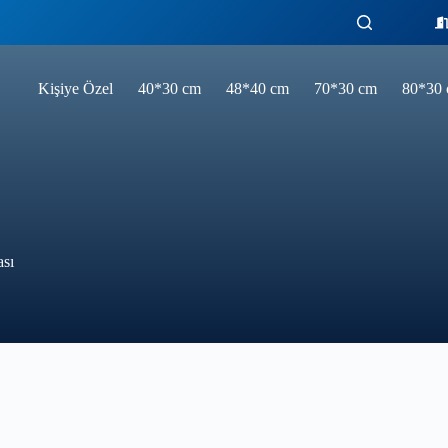
Kişiye Özel
40*30 cm
48*40 cm
70*30 cm
80*30
ası