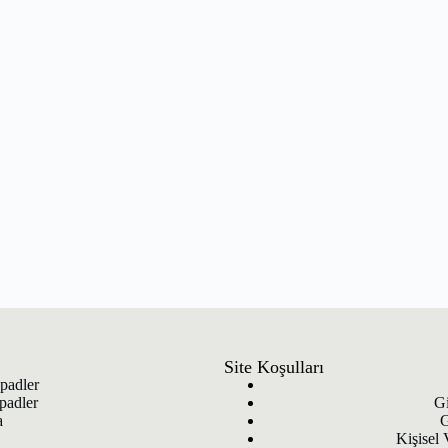
Site Koşulları
padler
padler
Gi
a
G
Kişisel 