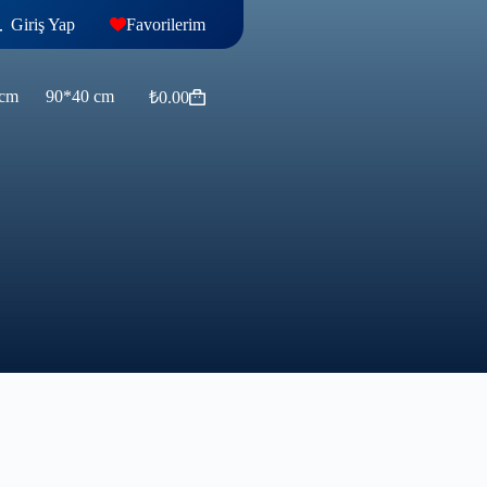
Giriş Yap
Favorilerim
 cm
90*40 cm
₺
0.00