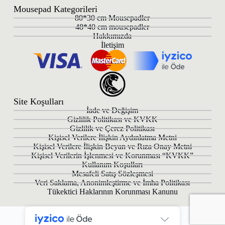
Mousepad Kategorileri
80*30 cm Mousepadler
48*40 cm mousepadler
Hakkımızda
İletişim
Site Koşulları
İade ve Değişim
Gizlilik Politikası ve KVKK
Gizlilik ve Çerez Politikası
Kişisel Verilere İlişkin Aydınlatma Metni
Kişisel Verilere İlişkin Beyan ve Rıza Onay Metni
Kişisel Verilerin İşlenmesi ve Korunması “KVKK”
Kullanım Koşulları
Mesafeli Satış Sözleşmesi
Veri Saklama, Anonimleştirme ve İmha Politikası
Tükektici Haklarının Korunması Kanunu