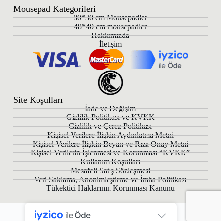
Mousepad Kategorileri
80*30 cm Mousepadler
48*40 cm mousepadler
Hakkımızda
İletişim
Site Koşulları
İade ve Değişim
Gizlilik Politikası ve KVKK
Gizlilik ve Çerez Politikası
Kişisel Verilere İlişkin Aydınlatma Metni
Kişisel Verilere İlişkin Beyan ve Rıza Onay Metni
Kişisel Verilerin İşlenmesi ve Korunması “KVKK”
Kullanım Koşulları
Mesafeli Satış Sözleşmesi
Veri Saklama, Anonimleştirme ve İmha Politikası
Tükektici Haklarının Korunması Kanunu