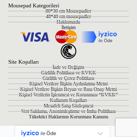
Mousepad Kategorileri
80*30 cm Mousepadler
48*40 cm mousepadler
Hakkımızda
İletişim
Site Koşulları
İade ve Değişim
Gizlilik Politikası ve KVKK
Gizlilik ve Çerez Politikası
Kişisel Verilere İlişkin Aydınlatma Metni
Kişisel Verilere İlişkin Beyan ve Rıza Onay Metni
Kişisel Verilerin İşlenmesi ve Korunması “KVKK”
Kullanım Koşulları
Mesafeli Satış Sözleşmesi
Veri Saklama, Anonimleştirme ve İmha Politikası
Tükektici Haklarının Korunması Kanunu