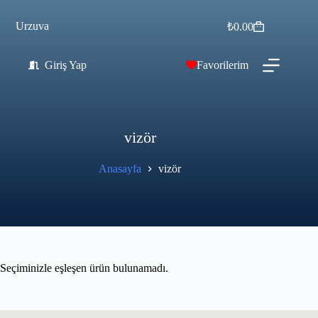
Urzuva
₺
0.00
Giriş Yap
Favorilerim
vizör
Anasayfa
vizör
Seçiminizle eşleşen ürün bulunamadı.