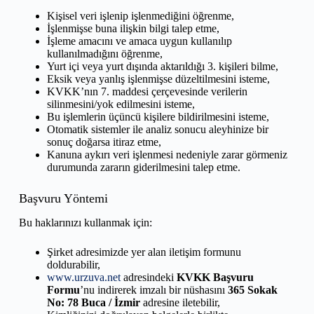
Kişisel veri işlenip işlenmediğini öğrenme,
İşlenmişse buna ilişkin bilgi talep etme,
İşleme amacını ve amaca uygun kullanılıp
kullanılmadığını öğrenme,
Yurt içi veya yurt dışında aktarıldığı 3. kişileri bilme,
Eksik veya yanlış işlenmişse düzeltilmesini isteme,
KVKK’nın 7. maddesi çerçevesinde verilerin
silinmesini/yok edilmesini isteme,
Bu işlemlerin üçüncü kişilere bildirilmesini isteme,
Otomatik sistemler ile analiz sonucu aleyhinize bir
sonuç doğarsa itiraz etme,
Kanuna aykırı veri işlenmesi nedeniyle zarar görmeniz
durumunda zararın giderilmesini talep etme.
Başvuru Yöntemi
Bu haklarınızı kullanmak için:
Şirket adresimizde yer alan iletişim formunu
doldurabilir,
www.urzuva.net
adresindeki
KVKK Başvuru
Formu
’nu indirerek imzalı bir nüshasını
365 Sokak
No: 78 Buca / İzmir
adresine iletebilir,