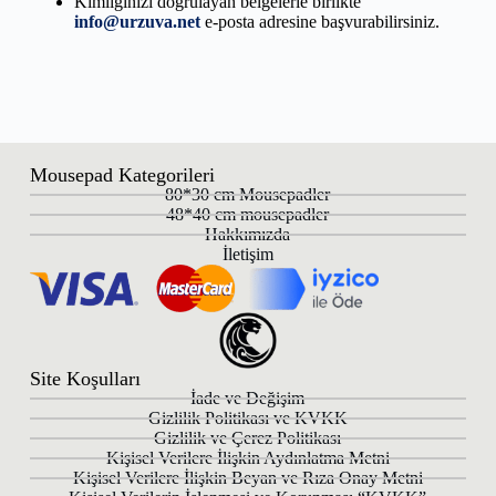
Kimliğinizi doğrulayan belgelerle birlikte
info@urzuva.net
e-posta adresine başvurabilirsiniz.
Mousepad Kategorileri
80*30 cm Mousepadler
48*40 cm mousepadler
Hakkımızda
İletişim
Site Koşulları
İade ve Değişim
Gizlilik Politikası ve KVKK
Gizlilik ve Çerez Politikası
Kişisel Verilere İlişkin Aydınlatma Metni
Kişisel Verilere İlişkin Beyan ve Rıza Onay Metni