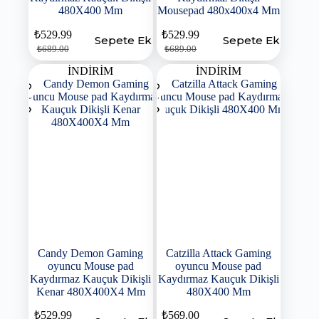
480X400 Mm
Mousepad 480x400x4 Mm
₺
529.99
₺
529.99
Sepete Ekle
Sepete Ekle
₺
689.00
₺
689.00
İNDİRİM
İNDİRİM
Candy Demon Gaming
Catzilla Attack Gaming
oyuncu Mouse pad
oyuncu Mouse pad
Kaydırmaz Kauçuk Dikişli
Kaydırmaz Kauçuk Dikişli
Kenar 480X400X4 Mm
480X400 Mm
₺
529.99
₺
569.00