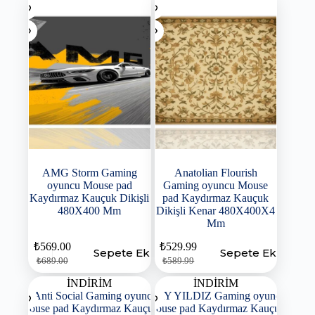
AMG Storm Gaming
Anatolian Flourish
oyuncu Mouse pad
Gaming oyuncu Mouse
Kaydırmaz Kauçuk Dikişli
pad Kaydırmaz Kauçuk
480X400 Mm
Dikişli Kenar 480X400X4
Mm
₺
569.00
₺
529.99
Sepete Ekle
Sepete Ekle
₺
689.00
₺
589.99
İNDİRİM
İNDİRİM