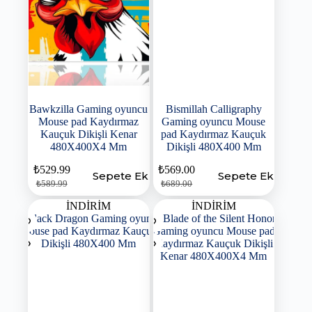
Bawkzilla Gaming oyuncu
Bismillah Calligraphy
Mouse pad Kaydırmaz
Gaming oyuncu Mouse
Kauçuk Dikişli Kenar
pad Kaydırmaz Kauçuk
480X400X4 Mm
Dikişli 480X400 Mm
₺
529.99
₺
569.00
Sepete Ekle
Sepete Ekle
₺
589.99
₺
689.00
İNDİRİM
İNDİRİM