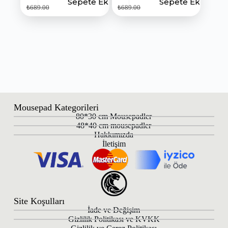
Sepete Ekle
Sepete Ekle
₺
689.00
₺
689.00
Mousepad Kategorileri
80*30 cm Mousepadler
48*40 cm mousepadler
Hakkımızda
İletişim
Site Koşulları
İade ve Değişim
Gizlilik Politikası ve KVKK