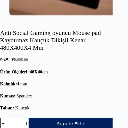
Anti Social Gaming oyuncu Mouse pad
Kaydırmaz Kauçuk Dikişli Kenar
480X400X4 Mm
₺
529.99
₺
689.00
Ürün Ölçüleri :48X40
cm
Kalınlık:
4 mm
Kumaş:
Spandex
Taban:
Kauçuk
Sepete Ekle