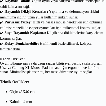
✔️
Kaymaz Taban:
Yoğun oyun veya çalışma anlarında mousepad’in
sabit kalmasını sağlar.
✔️
Dayanıklı Dikişli Kenarlar:
Yıpranma ve deformasyon riskini
minimuma indirir, uzun yıllar kullanım imkânı sunar.
✔️
Pürüzsüz Yüzey:
Hızlı ve hassas mouse hareketleri için optimize
edilmiştir; özellikle e-spor oyuncuları için mükemmel kontrol sağlar.
✔️
Suya Dayanıklı Kaplama:
Küçük sıvı dökülmelerine karşı ekstra
koruma sağlar.
✔️
Kolay Temizlenebilir:
Hafif nemli bezle silinerek kolayca
temizlenebilir.
Neden Urzuva?
Oyun tutkunuysan ya da uzun saatler bilgisayar başında çalışıyorsan
Urzuva Gaming XL Mouse Pad tam aradığın ergonomi ve konforu
sunar. Minimalist şık tasarımı, her masa düzenine uyum sağlar.
Teknik Özellikler:
Ölçü: 48X40 cm
Kalınlık: 4 mm