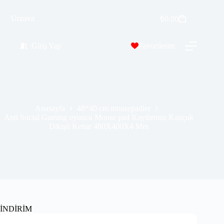
Anti Social Gaming oyuncu Mouse pad Kaydırmaz Kauçuk Dikişli Kenar 480X400X4 Mm
Sepete Ekle
Urzuva
₺
0.00
₺
529.99
₺
689.00
Giriş Yap
Favorilerim
Anasayfa
48*40 cm mousepadler
Anti Social Gaming oyuncu Mouse pad Kaydırmaz Kauçuk
Dikişli Kenar 480X400X4 Mm
İNDİRİM