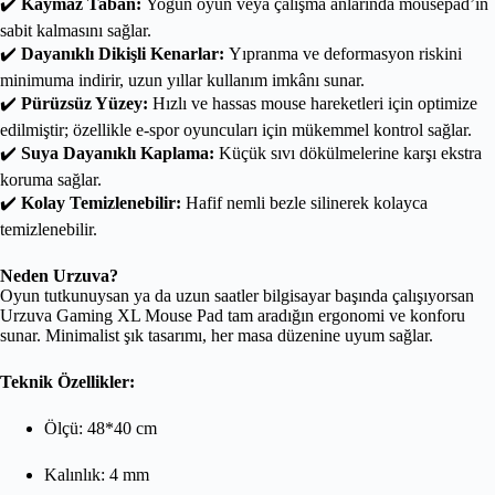
✔️
Kaymaz Taban:
Yoğun oyun veya çalışma anlarında mousepad’in
sabit kalmasını sağlar.
✔️
Dayanıklı Dikişli Kenarlar:
Yıpranma ve deformasyon riskini
minimuma indirir, uzun yıllar kullanım imkânı sunar.
✔️
Pürüzsüz Yüzey:
Hızlı ve hassas mouse hareketleri için optimize
edilmiştir; özellikle e-spor oyuncuları için mükemmel kontrol sağlar.
✔️
Suya Dayanıklı Kaplama:
Küçük sıvı dökülmelerine karşı ekstra
koruma sağlar.
✔️
Kolay Temizlenebilir:
Hafif nemli bezle silinerek kolayca
temizlenebilir.
Neden Urzuva?
Oyun tutkunuysan ya da uzun saatler bilgisayar başında çalışıyorsan
Urzuva Gaming XL Mouse Pad tam aradığın ergonomi ve konforu
sunar. Minimalist şık tasarımı, her masa düzenine uyum sağlar.
Teknik Özellikler:
Ölçü: 48*40 cm
Kalınlık: 4 mm