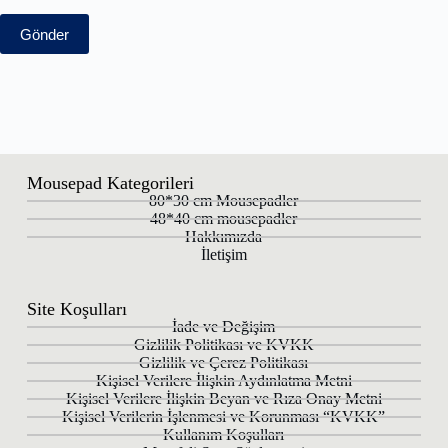
Gönder
Mousepad Kategorileri
80*30 cm Mousepadler
48*40 cm mousepadler
Hakkımızda
İletişim
Site Koşulları
İade ve Değişim
Gizlilik Politikası ve KVKK
Gizlilik ve Çerez Politikası
Kişisel Verilere İlişkin Aydınlatma Metni
Kişisel Verilere İlişkin Beyan ve Rıza Onay Metni
Kişisel Verilerin İşlenmesi ve Korunması “KVKK”
Kullanım Koşulları