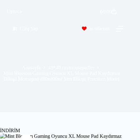
Mint Blossom Gaming Oyuncu XL Mouse Pad Kaydırmaz Dikişli Mousepad 480x400x4 Mm Dikişli Premium Model
Urzuva
Sepete Ekle
₺
0.00
₺
529.99
₺
689.00
Giriş Yap
Favorilerim
Anasayfa
48*40 cm mousepadler
Mint Blossom Gaming Oyuncu XL Mouse Pad Kaydırmaz
Dikişli Mousepad 480x400x4 Mm Dikişli Premium Model
İNDİRİM