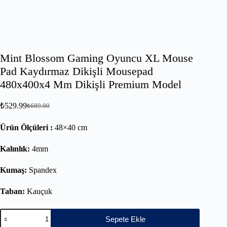
Mint Blossom Gaming Oyuncu XL Mouse
Pad Kaydırmaz Dikişli Mousepad
480x400x4 Mm Dikişli Premium Model
₺
529.99
₺
689.00
Ürün Ölçüleri :
48×40 cm
Kalınlık:
4mm
Kumaş:
Spandex
Taban:
Kauçuk
Sepete Ekle