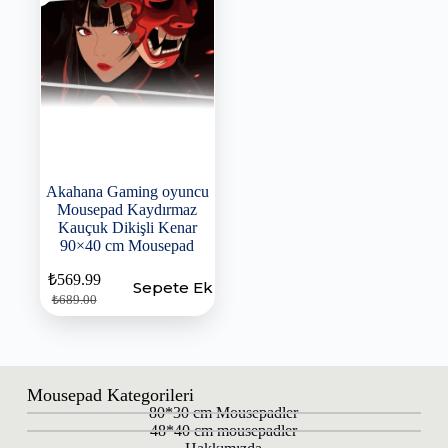
Akahana Gaming oyuncu
Mousepad Kaydırmaz
Kauçuk Dikişli Kenar
90×40 cm Mousepad
₺
569.99
Sepete Ekle
₺
689.00
Mousepad Kategorileri
80*30 cm Mousepadler
48*40 cm mousepadler