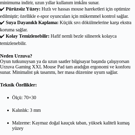
minimuma indirir, uzun yıllar kullanım imkânı sunar.
✔️
Pürüzsüz Yüzey:
Hızlı ve hassas mouse hareketleri için optimize
edilmiştir; özellikle e-spor oyuncuları için mükemmel kontrol sağlar.
✔️
Suya Dayanıklı Kaplama:
Küçük sıvı dökülmelerine karşı ekstra
koruma sağlar.
✔️
Kolay Temizlenebilir:
Hafif nemli bezle silinerek kolayca
temizlenebilir.
Neden Urzuva?
Oyun tutkunuysan ya da uzun saatler bilgisayar başında çalışıyorsan
Urzuva Gaming XXL Mouse Pad tam aradığın ergonomi ve konforu
sunar. Minimalist şık tasarımı, her masa düzenine uyum sağlar.
Teknik Özellikler:
Ölçü: 70×30
Kalınlık: 3 mm
Malzeme: Kaymaz doğal kauçuk taban, yüksek kaliteli kumaş
yüzey