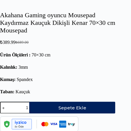
Akahana Gaming oyuncu Mousepad
Kaydırmaz Kauçuk Dikişli Kenar 70×30 cm
Mousepad
₺
389.99
₺
689.00
Ürün Ölçüleri :
70×30 cm
Kalınlık:
3mm
Kumaş:
Spandex
Taban:
Kauçuk
Sepete Ekle