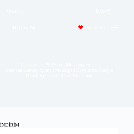
Akahana Gaming oyuncu Mousepad Kaydırmaz Kauçuk Dikişli Kenar 70×30 cm Mousepad
Sepete Ekle
Urzuva
₺
0.00
₺
389.99
₺
689.00
Giriş Yap
Favorilerim
Anasayfa
70*30 cm Mousepadler
Akahana Gaming oyuncu Mousepad Kaydırmaz Kauçuk
Dikişli Kenar 70×30 cm Mousepad
İNDİRİM