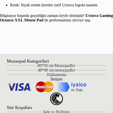
Renk: Siyah zemin üzerine zarif Urzuva logolu tasarım
Bilgisayar başında geçirdiğin zamanı keyfe dönüştür!
Urzuva Gaming
Oyuncu XXL Mouse Pad
ile performansını zirveye taşı.
Mousepad Kategorileri
80*30 cm Mousepadler
48*40 cm mousepadler
Hakkımızda
İletişim
Site Koşulları
İade ve Değişim