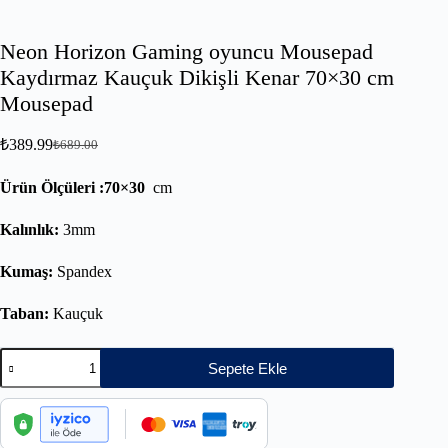
Neon Horizon Gaming oyuncu Mousepad
Kaydırmaz Kauçuk Dikişli Kenar 70×30 cm
Mousepad
₺
389.99
₺
689.00
Ürün Ölçüleri :70×30
cm
Kalınlık:
3mm
Kumaş:
Spandex
Taban:
Kauçuk
Sepete Ekle