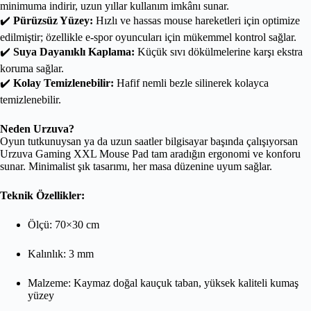
minimuma indirir, uzun yıllar kullanım imkânı sunar.
✔️
Pürüzsüz Yüzey:
Hızlı ve hassas mouse hareketleri için optimize
edilmiştir; özellikle e-spor oyuncuları için mükemmel kontrol sağlar.
✔️
Suya Dayanıklı Kaplama:
Küçük sıvı dökülmelerine karşı ekstra
koruma sağlar.
✔️
Kolay Temizlenebilir:
Hafif nemli bezle silinerek kolayca
temizlenebilir.
Neden Urzuva?
Oyun tutkunuysan ya da uzun saatler bilgisayar başında çalışıyorsan
Urzuva Gaming XXL Mouse Pad tam aradığın ergonomi ve konforu
sunar. Minimalist şık tasarımı, her masa düzenine uyum sağlar.
Teknik Özellikler:
Ölçü: 70×30 cm
Kalınlık: 3 mm
Malzeme: Kaymaz doğal kauçuk taban, yüksek kaliteli kumaş
yüzey