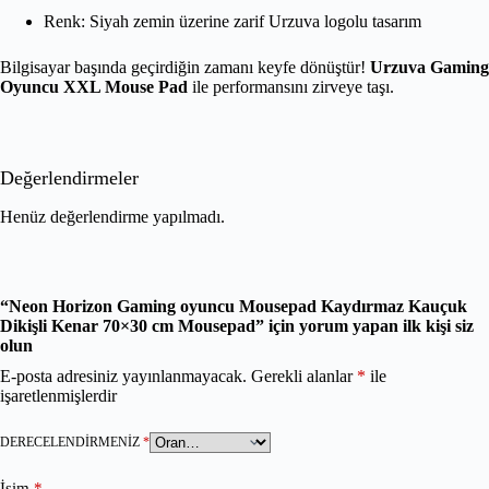
Renk: Siyah zemin üzerine zarif Urzuva logolu tasarım
Bilgisayar başında geçirdiğin zamanı keyfe dönüştür!
Urzuva Gaming
Oyuncu XXL Mouse Pad
ile performansını zirveye taşı.
Değerlendirmeler
Henüz değerlendirme yapılmadı.
“Neon Horizon Gaming oyuncu Mousepad Kaydırmaz Kauçuk
Dikişli Kenar 70×30 cm Mousepad” için yorum yapan ilk kişi siz
olun
E-posta adresiniz yayınlanmayacak.
Gerekli alanlar
*
ile
işaretlenmişlerdir
DERECELENDIRMENIZ
*
İsim
*