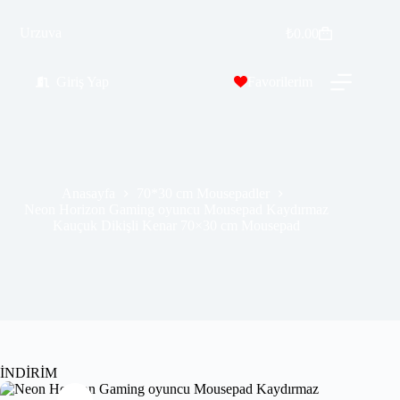
Neon Horizon Gaming oyuncu Mousepad Kaydırmaz Kauçuk Dikişli Kenar 70×30 cm Mousepad
Urzuva
Sepete Ekle
₺
0.00
₺
389.99
₺
689.00
Giriş Yap
Favorilerim
Anasayfa
70*30 cm Mousepadler
Neon Horizon Gaming oyuncu Mousepad Kaydırmaz
Kauçuk Dikişli Kenar 70×30 cm Mousepad
İNDİRİM