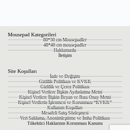
Mousepad Kategorileri
80*30 cm Mousepadler
48*40 cm mousepadler
Hakkımızda
İletişim
Site Koşulları
İade ve Değişim
Gizlilik Politikası ve KVKK
Gizlilik ve Çerez Politikası
Kişisel Verilere İlişkin Aydınlatma Metni
Kişisel Verilere İlişkin Beyan ve Rıza Onay Metni
Kişisel Verilerin İşlenmesi ve Korunması “KVKK”
Kullanım Koşulları
Mesafeli Satış Sözleşmesi
Veri Saklama, Anonimleştirme ve İmha Politikası
Tükektici Haklarının Korunması Kanunu