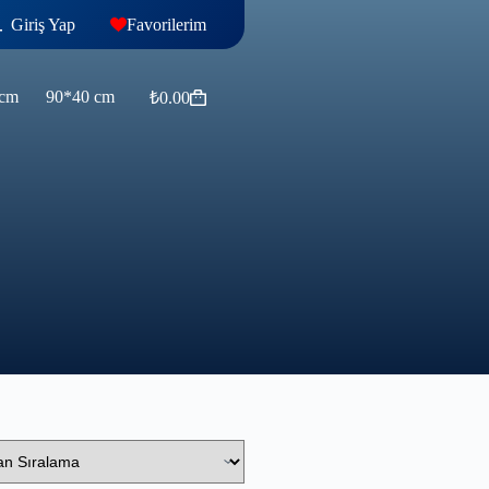
Giriş Yap
Favorilerim
 cm
90*40 cm
₺
0.00