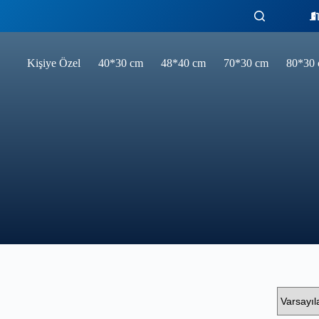
Kişiye Özel
40*30 cm
48*40 cm
70*30 cm
80*30