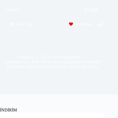
100 Dolar Let’s Make Money Gaming oyuncu Mousepad Kaydırmaz Kauçuk Dikişli Kenar 70×30 cm Mousepad
Sepete Ekle
Urzuva
₺
0.00
₺
389.99
₺
689.00
Giriş Yap
Favorilerim
Anasayfa
70*30 cm Mousepadler
100 Dolar Let’s Make Money Gaming oyuncu Mousepad
Kaydırmaz Kauçuk Dikişli Kenar 70×30 cm Mousepad
İNDİRİM