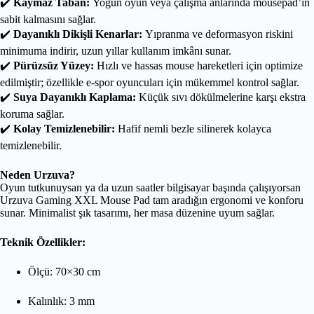
✔️
Kaymaz Taban:
Yoğun oyun veya çalışma anlarında mousepad’in
sabit kalmasını sağlar.
✔️
Dayanıklı Dikişli Kenarlar:
Yıpranma ve deformasyon riskini
minimuma indirir, uzun yıllar kullanım imkânı sunar.
✔️
Pürüzsüz Yüzey:
Hızlı ve hassas mouse hareketleri için optimize
edilmiştir; özellikle e-spor oyuncuları için mükemmel kontrol sağlar.
✔️
Suya Dayanıklı Kaplama:
Küçük sıvı dökülmelerine karşı ekstra
koruma sağlar.
✔️
Kolay Temizlenebilir:
Hafif nemli bezle silinerek kolayca
temizlenebilir.
Neden Urzuva?
Oyun tutkunuysan ya da uzun saatler bilgisayar başında çalışıyorsan
Urzuva Gaming XXL Mouse Pad tam aradığın ergonomi ve konforu
sunar. Minimalist şık tasarımı, her masa düzenine uyum sağlar.
Teknik Özellikler:
Ölçü: 70×30 cm
Kalınlık: 3 mm