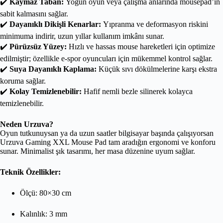
✔️
Kaymaz Taban:
Yoğun oyun veya çalışma anlarında mousepad’in
sabit kalmasını sağlar.
✔️
Dayanıklı Dikişli Kenarlar:
Yıpranma ve deformasyon riskini
minimuma indirir, uzun yıllar kullanım imkânı sunar.
✔️
Pürüzsüz Yüzey:
Hızlı ve hassas mouse hareketleri için optimize
edilmiştir; özellikle e-spor oyuncuları için mükemmel kontrol sağlar.
✔️
Suya Dayanıklı Kaplama:
Küçük sıvı dökülmelerine karşı ekstra
koruma sağlar.
✔️
Kolay Temizlenebilir:
Hafif nemli bezle silinerek kolayca
temizlenebilir.
Neden Urzuva?
Oyun tutkunuysan ya da uzun saatler bilgisayar başında çalışıyorsan
Urzuva Gaming XXL Mouse Pad tam aradığın ergonomi ve konforu
sunar. Minimalist şık tasarımı, her masa düzenine uyum sağlar.
Teknik Özellikler:
Ölçü: 80×30 cm
Kalınlık: 3 mm