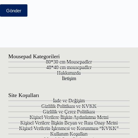
Gönder
Mousepad Kategorileri
80*30 cm Mousepadler
48*40 cm mousepadler
Hakkımızda
İletişim
Site Koşulları
İade ve Değişim
Gizlilik Politikası ve KVKK
Gizlilik ve Çerez Politikası
Kişisel Verilere İlişkin Aydınlatma Metni
Kişisel Verilere İlişkin Beyan ve Rıza Onay Metni
Kişisel Verilerin İşlenmesi ve Korunması “KVKK”
Kullanım Koşulları