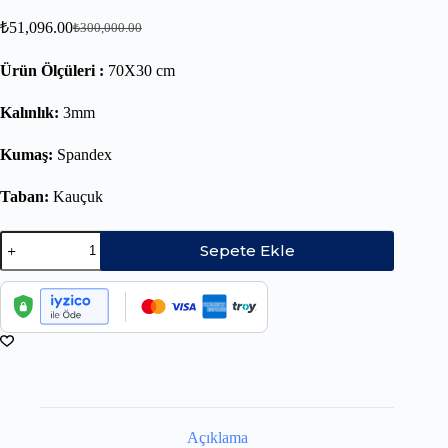
₺
51,096.00
₺
300,000.00
Ürün Ölçüleri :
70X30 cm
Kalınlık:
3mm
Kumaş:
Spandex
Taban:
Kauçuk
Sepete Ekle
Açıklama