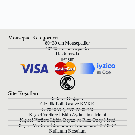
Mousepad Kategorileri
80*30 cm Mousepadler
48*40 cm mousepadler
Hakkımızda
İletişim
Site Koşulları
İade ve Değişim
Gizlilik Politikası ve KVKK
Gizlilik ve Çerez Politikası
Kişisel Verilere İlişkin Aydınlatma Metni
Kişisel Verilere İlişkin Beyan ve Rıza Onay Metni
Kişisel Verilerin İşlenmesi ve Korunması “KVKK”
Kullanım Koşulları