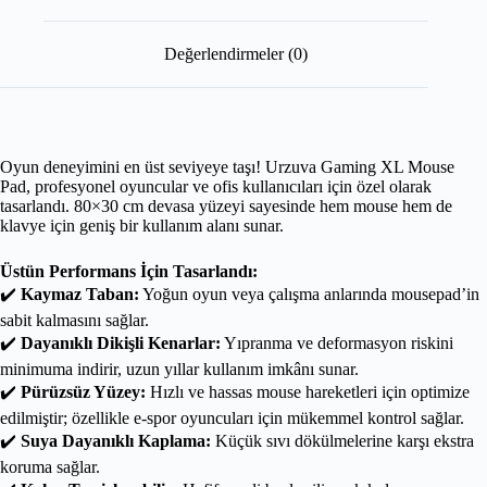
Değerlendirmeler (0)
Oyun deneyimini en üst seviyeye taşı! Urzuva Gaming XL Mouse
Pad, profesyonel oyuncular ve ofis kullanıcıları için özel olarak
tasarlandı. 80×30 cm devasa yüzeyi sayesinde hem mouse hem de
klavye için geniş bir kullanım alanı sunar.
Üstün Performans İçin Tasarlandı:
✔️
Kaymaz Taban:
Yoğun oyun veya çalışma anlarında mousepad’in
sabit kalmasını sağlar.
✔️
Dayanıklı Dikişli Kenarlar:
Yıpranma ve deformasyon riskini
minimuma indirir, uzun yıllar kullanım imkânı sunar.
✔️
Pürüzsüz Yüzey:
Hızlı ve hassas mouse hareketleri için optimize
edilmiştir; özellikle e-spor oyuncuları için mükemmel kontrol sağlar.
✔️
Suya Dayanıklı Kaplama:
Küçük sıvı dökülmelerine karşı ekstra
koruma sağlar.