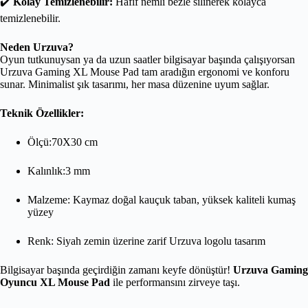
✔️
Kolay Temizlenebilir:
Hafif nemli bezle silinerek kolayca
temizlenebilir.
Neden Urzuva?
Oyun tutkunuysan ya da uzun saatler bilgisayar başında çalışıyorsan
Urzuva Gaming XL Mouse Pad tam aradığın ergonomi ve konforu
sunar. Minimalist şık tasarımı, her masa düzenine uyum sağlar.
Teknik Özellikler:
Ölçü:70X30 cm
Kalınlık:3 mm
Malzeme: Kaymaz doğal kauçuk taban, yüksek kaliteli kumaş
yüzey
Renk: Siyah zemin üzerine zarif Urzuva logolu tasarım
Bilgisayar başında geçirdiğin zamanı keyfe dönüştür!
Urzuva Gaming
Oyuncu XL Mouse Pad
ile performansını zirveye taşı.