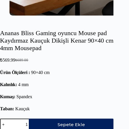
Ananas Bliss Gaming oyuncu Mouse pad
Kaydırmaz Kauçuk Dikişli Kenar 90×40 cm
4mm Mousepad
₺
569.99
₺
689.00
Ürün Ölçüleri :
90×40 cm
Kalınlık:
4 mm
Kumaş:
Spandex
Taban:
Kauçuk
Sepete Ekle