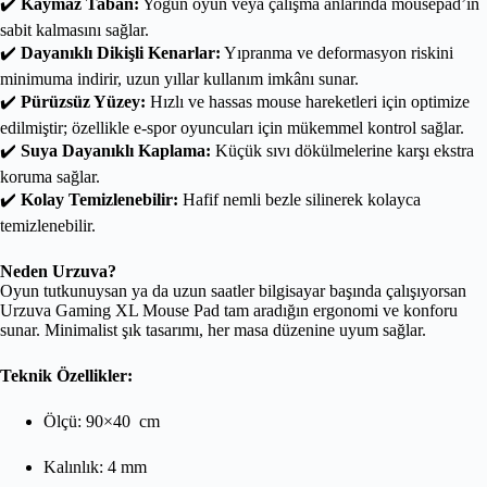
✔️
Kaymaz Taban:
Yoğun oyun veya çalışma anlarında mousepad’in
sabit kalmasını sağlar.
✔️
Dayanıklı Dikişli Kenarlar:
Yıpranma ve deformasyon riskini
minimuma indirir, uzun yıllar kullanım imkânı sunar.
✔️
Pürüzsüz Yüzey:
Hızlı ve hassas mouse hareketleri için optimize
edilmiştir; özellikle e-spor oyuncuları için mükemmel kontrol sağlar.
✔️
Suya Dayanıklı Kaplama:
Küçük sıvı dökülmelerine karşı ekstra
koruma sağlar.
✔️
Kolay Temizlenebilir:
Hafif nemli bezle silinerek kolayca
temizlenebilir.
Neden Urzuva?
Oyun tutkunuysan ya da uzun saatler bilgisayar başında çalışıyorsan
Urzuva Gaming XL Mouse Pad tam aradığın ergonomi ve konforu
sunar. Minimalist şık tasarımı, her masa düzenine uyum sağlar.
Teknik Özellikler:
Ölçü: 90×40 cm
Kalınlık: 4 mm