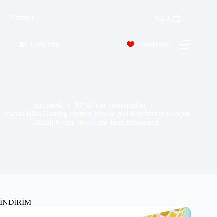
Ananas Bliss Gaming oyuncu Mouse pad Kaydırmaz Kauçuk Dikişli Kenar 90×40 cm 4mm Mousepad
Sepete Ekle
Urzuva
₺
0.00
₺
569.99
₺
689.00
Giriş Yap
Favorilerim
Anasayfa
90*40 cm mousepadler
Ananas Bliss Gaming oyuncu Mouse pad Kaydırmaz Kauçuk
Dikişli Kenar 90×40 cm 4mm Mousepad
İNDİRİM