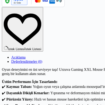
İstek Listesi
İstek Listesi
Açıklama
Değerlendirmeler (0)
Oyun deneyimini en üst seviyeye taşı! Urzuva Gaming XXL Mouse Pad,
geniş bir kullanım alanı sunar.
Üstün Performans İçin Tasarlandı:
✔️
Kaymaz Taban:
Yoğun oyun veya çalışma anlarında mousepad’in s
✔️
Dayanıklı Dikişli Kenarlar:
Yıpranma ve deformasyon riskini mini
✔️
Pürüzsüz Yüzey:
Hızlı ve hassas mouse hareketleri için optimize e