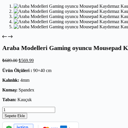
Araba Modelleri Gaming oyuncu Mousepad K
₺
689.00
₺
569.99
Ürün Ölçüleri :
90×40 cm
Kalınlık:
4mm
Kumaş:
Spandex
Taban:
Kauçuk
Sepete Ekle