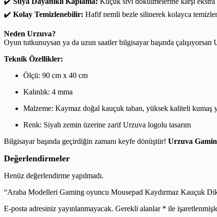
✔️
Suya Dayanıklı Kaplama:
Küçük sıvı dökülmelerine karşı ekstra
✔️
Kolay Temizlenebilir:
Hafif nemli bezle silinerek kolayca temizlen
Neden Urzuva?
Oyun tutkunuysan ya da uzun saatler bilgisayar başında çalışıyorsa
Teknik Özellikler:
Ölçü: 90 cm x 40 cm
Kalınlık: 4 mma
Malzeme: Kaymaz doğal kauçuk taban, yüksek kaliteli kumaş 
Renk: Siyah zemin üzerine zarif Urzuva logolu tasarım
Bilgisayar başında geçirdiğin zamanı keyfe dönüştür!
Urzuva Gamin
Değerlendirmeler
Henüz değerlendirme yapılmadı.
“Araba Modelleri Gaming oyuncu Mousepad Kaydırmaz Kauçuk Dikişl
E-posta adresiniz yayınlanmayacak.
Gerekli alanlar
*
ile işaretlenmişl