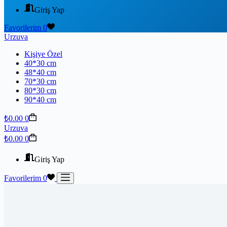
Giriş Yap
Favorilerim
0
Urzuva
Kişiye Özel
40*30 cm
48*40 cm
70*30 cm
80*30 cm
90*40 cm
₺
0.00
0
Urzuva
₺
0.00
0
Giriş Yap
Favorilerim
0