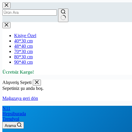
Araba Modelleri Gaming oyuncu Mousepad Kaydırmaz Kauç
₺
689.00
₺
569.99
Kişiye Özel
40*30 cm
48*40 cm
70*30 cm
80*30 cm
90*40 cm
Ücretsiz Kargo!
Alışveriş Sepeti
Sepetiniz şu anda boş.
Mağazaya geri dön
N11
Hepsiburada
Trendyol
Arama