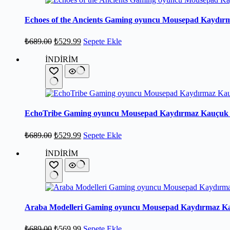
Echoes of the Ancients Gaming oyuncu Mousepad Kaydır
₺
689.00
₺
529.99
Sepete Ekle
İNDİRİM
EchoTribe Gaming oyuncu Mousepad Kaydırmaz Kauçuk D
₺
689.00
₺
529.99
Sepete Ekle
İNDİRİM
Araba Modelleri Gaming oyuncu Mousepad Kaydırmaz Ka
₺
689.00
₺
569.99
Sepete Ekle