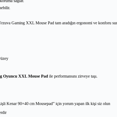
 koruma sağlar.
ebilir.
n Urzuva Gaming XXL Mouse Pad tam aradığın ergonomi ve konforu sunar
yüzey
g Oyuncu XXL Mouse Pad
ile performansını zirveye taşı.
i Kenar 90×40 cm Mousepad” için yorum yapan ilk kişi siz olun
erdir