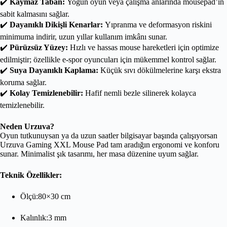
✔️
Kaymaz Taban:
Yoğun oyun veya çalışma anlarında mousepad’in
sabit kalmasını sağlar.
✔️
Dayanıklı Dikişli Kenarlar:
Yıpranma ve deformasyon riskini
minimuma indirir, uzun yıllar kullanım imkânı sunar.
✔️
Pürüzsüz Yüzey:
Hızlı ve hassas mouse hareketleri için optimize
edilmiştir; özellikle e-spor oyuncuları için mükemmel kontrol sağlar.
✔️
Suya Dayanıklı Kaplama:
Küçük sıvı dökülmelerine karşı ekstra
koruma sağlar.
✔️
Kolay Temizlenebilir:
Hafif nemli bezle silinerek kolayca
temizlenebilir.
Neden Urzuva?
Oyun tutkunuysan ya da uzun saatler bilgisayar başında çalışıyorsan
Urzuva Gaming XXL Mouse Pad tam aradığın ergonomi ve konforu
sunar. Minimalist şık tasarımı, her masa düzenine uyum sağlar.
Teknik Özellikler:
Ölçü:80×30 cm
Kalınlık:3 mm