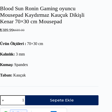
Blood Sun Ronin Gaming oyuncu
Mousepad Kaydırmaz Kauçuk Dikişli
Kenar 70×30 cm Mousepad
₺
389.99
₺
689.00
Ürün Ölçüleri :
70×30 cm
Kalınlık:
3 mm
Kumaş:
Spandex
Taban:
Kauçuk
Sepete Ekle