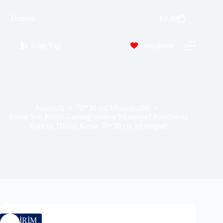
Blood Sun Ronin Gaming oyuncu Mousepad Kaydırmaz Kauçuk Dikişli Kenar 70×30 cm Mousepad
Sepete Ekle
Urzuva
₺
0.00
₺
389.99
₺
689.00
Giriş Yap
Favorilerim
Anasayfa
70*30 cm Mousepadler
Blood Sun Ronin Gaming oyuncu Mousepad Kaydırmaz
Kauçuk Dikişli Kenar 70×30 cm Mousepad
İNDİRİM