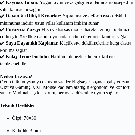
✔️
Kaymaz Taban:
Yoğun oyun veya çalışma anlarında mousepad’in
sabit kalmasını sağlar.
✔️
Dayanıklı Dikişli Kenarlar:
Yıpranma ve deformasyon riskini
minimuma indirir, uzun yıllar kullanım imkânı sunar.
✔️
Pürüzsüz Yüzey:
Hızlı ve hassas mouse hareketleri için optimize
edilmiştir; özellikle e-spor oyuncuları için mükemmel kontrol sağlar.
✔️
Suya Dayanıklı Kaplama:
Küçük sıvı dökülmelerine karşı ekstra
koruma sağlar.
✔️
Kolay Temizlenebilir:
Hafif nemli bezle silinerek kolayca
temizlenebilir.
Neden Urzuva?
Oyun tutkunuysan ya da uzun saatler bilgisayar başında çalışıyorsan
Urzuva Gaming XXL Mouse Pad tam aradığın ergonomi ve konforu
sunar. Minimalist şık tasarımı, her masa düzenine uyum sağlar.
Teknik Özellikler:
Ölçü: 70×30
Kalınlık: 3 mm