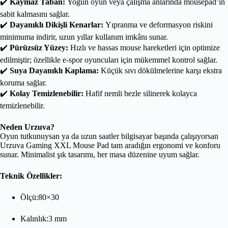
✔️
Kaymaz Taban:
Yoğun oyun veya çalışma anlarında mousepad’in
sabit kalmasını sağlar.
✔️
Dayanıklı Dikişli Kenarlar:
Yıpranma ve deformasyon riskini
minimuma indirir, uzun yıllar kullanım imkânı sunar.
✔️
Pürüzsüz Yüzey:
Hızlı ve hassas mouse hareketleri için optimize
edilmiştir; özellikle e-spor oyuncuları için mükemmel kontrol sağlar.
✔️
Suya Dayanıklı Kaplama:
Küçük sıvı dökülmelerine karşı ekstra
koruma sağlar.
✔️
Kolay Temizlenebilir:
Hafif nemli bezle silinerek kolayca
temizlenebilir.
Neden Urzuva?
Oyun tutkunuysan ya da uzun saatler bilgisayar başında çalışıyorsan
Urzuva Gaming XXL Mouse Pad tam aradığın ergonomi ve konforu
sunar. Minimalist şık tasarımı, her masa düzenine uyum sağlar.
Teknik Özellikler:
Ölçü:80×30
Kalınlık:3 mm