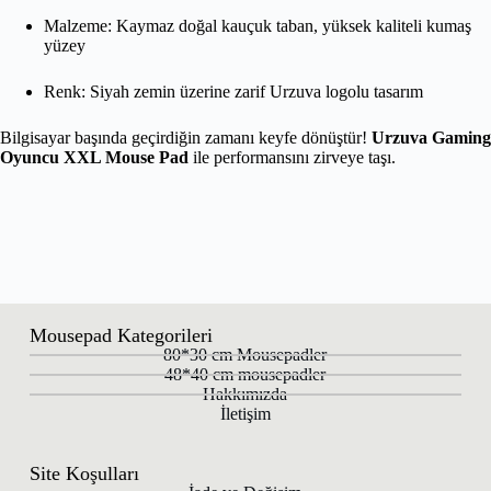
Malzeme: Kaymaz doğal kauçuk taban, yüksek kaliteli kumaş
yüzey
Renk: Siyah zemin üzerine zarif Urzuva logolu tasarım
Bilgisayar başında geçirdiğin zamanı keyfe dönüştür!
Urzuva Gaming
Oyuncu XXL Mouse Pad
ile performansını zirveye taşı.
Mousepad Kategorileri
80*30 cm Mousepadler
48*40 cm mousepadler
Hakkımızda
İletişim
Site Koşulları