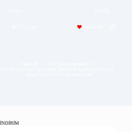
Cat Portraits Gaming oyuncu Mousepad Kaydırmaz Kauçuk Dikişli Kenar 70×30 cm Mousepad
Sepete Ekle
Urzuva
₺
0.00
₺
389.99
₺
689.00
Giriş Yap
Favorilerim
Anasayfa
70*30 cm Mousepadler
Cat Portraits Gaming oyuncu Mousepad Kaydırmaz Kauçuk
Dikişli Kenar 70×30 cm Mousepad
İNDİRİM