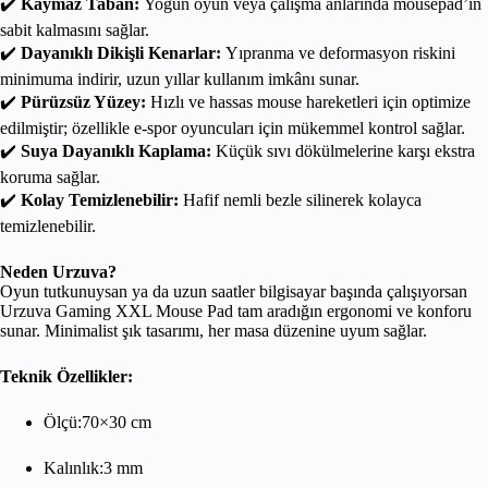
✔️
Kaymaz Taban:
Yoğun oyun veya çalışma anlarında mousepad’in
sabit kalmasını sağlar.
✔️
Dayanıklı Dikişli Kenarlar:
Yıpranma ve deformasyon riskini
minimuma indirir, uzun yıllar kullanım imkânı sunar.
✔️
Pürüzsüz Yüzey:
Hızlı ve hassas mouse hareketleri için optimize
edilmiştir; özellikle e-spor oyuncuları için mükemmel kontrol sağlar.
✔️
Suya Dayanıklı Kaplama:
Küçük sıvı dökülmelerine karşı ekstra
koruma sağlar.
✔️
Kolay Temizlenebilir:
Hafif nemli bezle silinerek kolayca
temizlenebilir.
Neden Urzuva?
Oyun tutkunuysan ya da uzun saatler bilgisayar başında çalışıyorsan
Urzuva Gaming XXL Mouse Pad tam aradığın ergonomi ve konforu
sunar. Minimalist şık tasarımı, her masa düzenine uyum sağlar.
Teknik Özellikler:
Ölçü:70×30 cm
Kalınlık:3 mm