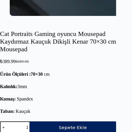
Cat Portraits Gaming oyuncu Mousepad
Kaydırmaz Kauçuk Dikişli Kenar 70×30 cm
Mousepad
₺
389.99
₺
689.00
Ürün Ölçüleri :70×30
cm
Kalınlık:
3mm
Kumaş:
Spandex
Taban:
Kauçuk
Sepete Ekle