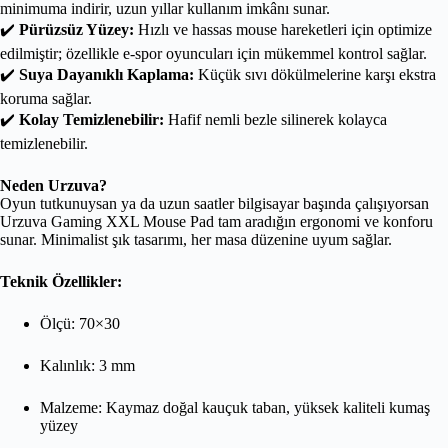
minimuma indirir, uzun yıllar kullanım imkânı sunar.
✔️
Pürüzsüz Yüzey:
Hızlı ve hassas mouse hareketleri için optimize
edilmiştir; özellikle e-spor oyuncuları için mükemmel kontrol sağlar.
✔️
Suya Dayanıklı Kaplama:
Küçük sıvı dökülmelerine karşı ekstra
koruma sağlar.
✔️
Kolay Temizlenebilir:
Hafif nemli bezle silinerek kolayca
temizlenebilir.
Neden Urzuva?
Oyun tutkunuysan ya da uzun saatler bilgisayar başında çalışıyorsan
Urzuva Gaming XXL Mouse Pad tam aradığın ergonomi ve konforu
sunar. Minimalist şık tasarımı, her masa düzenine uyum sağlar.
Teknik Özellikler:
Ölçü: 70×30
Kalınlık: 3 mm
Malzeme: Kaymaz doğal kauçuk taban, yüksek kaliteli kumaş
yüzey