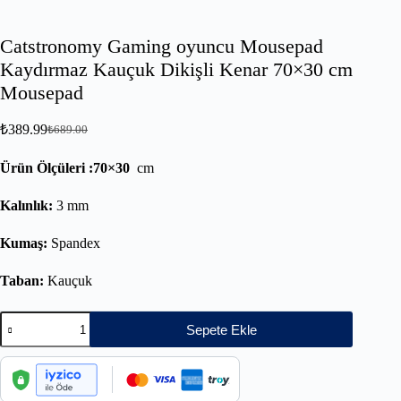
Catstronomy Gaming oyuncu Mousepad
Kaydırmaz Kauçuk Dikişli Kenar 70×30 cm
Mousepad
₺
389.99
₺
689.00
Ürün Ölçüleri :70×30
cm
Kalınlık:
3 mm
Kumaş:
Spandex
Taban:
Kauçuk
Sepete Ekle