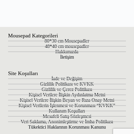
Mousepad Kategorileri
80*30 cm Mousepadler
48*40 cm mousepadler
Hakkımızda
İletişim
Site Koşulları
İade ve Değişim
Gizlilik Politikası ve KVKK
Gizlilik ve Çerez Politikası
Kişisel Verilere İlişkin Aydınlatma Metni
Kişisel Verilere İlişkin Beyan ve Rıza Onay Metni
Kişisel Verilerin İşlenmesi ve Korunması “KVKK”
Kullanım Koşulları
Mesafeli Satış Sözleşmesi
Veri Saklama, Anonimleştirme ve İmha Politikası
Tükektici Haklarının Korunması Kanunu