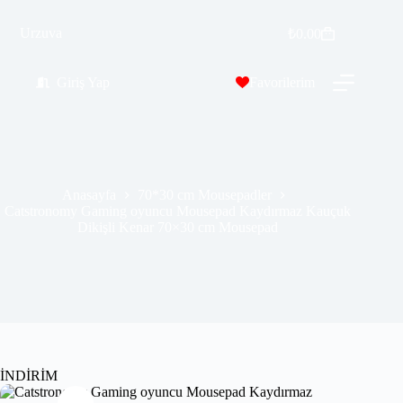
Catstronomy Gaming oyuncu Mousepad Kaydırmaz Kauçuk Dikişli Kenar 70×30 cm Mousepad
Urzuva
Sepete Ekle
₺
0.00
₺
389.99
₺
689.00
Giriş Yap
Favorilerim
Anasayfa
70*30 cm Mousepadler
Catstronomy Gaming oyuncu Mousepad Kaydırmaz Kauçuk
Dikişli Kenar 70×30 cm Mousepad
İNDİRİM