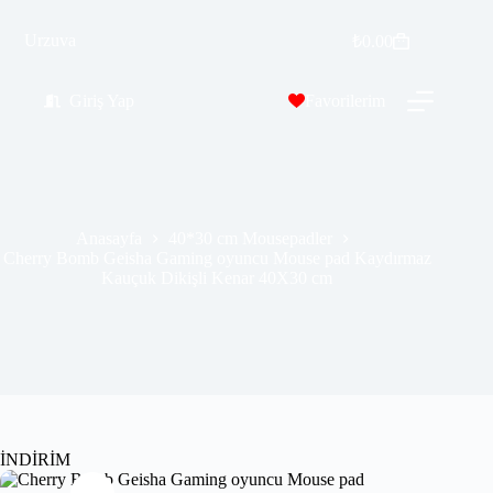
Cherry Bomb Geisha Gaming oyuncu Mouse pad Kaydırmaz Kauçuk Dikişli Kenar 40X30 cm
Urzuva
Sepete Ekle
₺
0.00
₺
309.00
₺
689.00
Giriş Yap
Favorilerim
Anasayfa
40*30 cm Mousepadler
Cherry Bomb Geisha Gaming oyuncu Mouse pad Kaydırmaz
Kauçuk Dikişli Kenar 40X30 cm
İNDİRİM