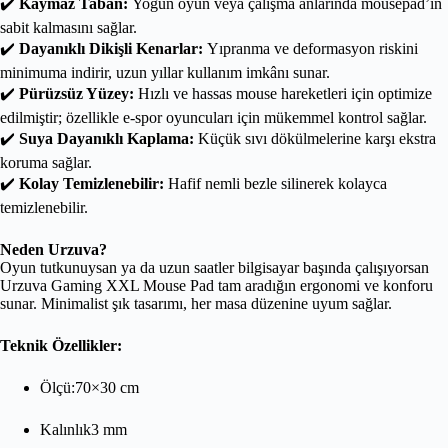
✔️
Kaymaz Taban:
Yoğun oyun veya çalışma anlarında mousepad’in
sabit kalmasını sağlar.
✔️
Dayanıklı Dikişli Kenarlar:
Yıpranma ve deformasyon riskini
minimuma indirir, uzun yıllar kullanım imkânı sunar.
✔️
Pürüzsüz Yüzey:
Hızlı ve hassas mouse hareketleri için optimize
edilmiştir; özellikle e-spor oyuncuları için mükemmel kontrol sağlar.
✔️
Suya Dayanıklı Kaplama:
Küçük sıvı dökülmelerine karşı ekstra
koruma sağlar.
✔️
Kolay Temizlenebilir:
Hafif nemli bezle silinerek kolayca
temizlenebilir.
Neden Urzuva?
Oyun tutkunuysan ya da uzun saatler bilgisayar başında çalışıyorsan
Urzuva Gaming XXL Mouse Pad tam aradığın ergonomi ve konforu
sunar. Minimalist şık tasarımı, her masa düzenine uyum sağlar.
Teknik Özellikler:
Ölçü:70×30 cm
Kalınlık3 mm