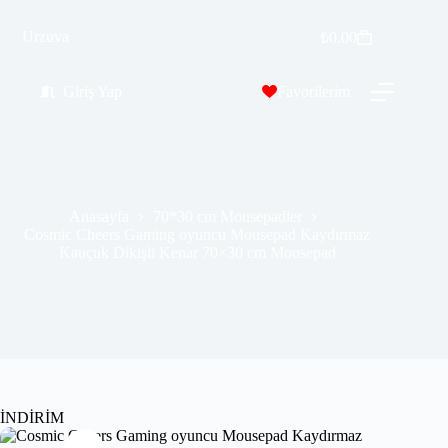
Cosmic Cheers Gaming oyuncu Mousepad Kaydırmaz Kauçuk Dikişli Kenar 70×30 cm Mousepad
Urzuva
Sepete Ekle
₺
0.00
₺
389.99
₺
689.99
Giriş Yap
Favorilerim
Anasayfa
70*30 cm Mousepadler
Cosmic Cheers Gaming oyuncu Mousepad Kaydırmaz
Kauçuk Dikişli Kenar 70×30 cm Mousepad
İNDİRİM