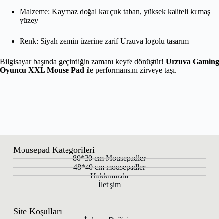
Malzeme: Kaymaz doğal kauçuk taban, yüksek kaliteli kumaş
yüzey
Renk: Siyah zemin üzerine zarif Urzuva logolu tasarım
Bilgisayar başında geçirdiğin zamanı keyfe dönüştür!
Urzuva Gaming
Oyuncu XXL Mouse Pad
ile performansını zirveye taşı.
Mousepad Kategorileri
80*30 cm Mousepadler
48*40 cm mousepadler
Hakkımızda
İletişim
Site Koşulları