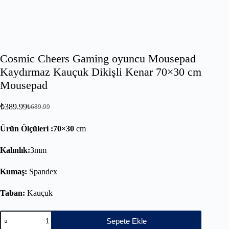
Cosmic Cheers Gaming oyuncu Mousepad
Kaydırmaz Kauçuk Dikişli Kenar 70×30 cm
Mousepad
₺
389.99
₺
689.99
Ürün Ölçüleri :70×30
cm
Kalınlık:
3mm
Kumaş:
Spandex
Taban:
Kauçuk
Sepete Ekle