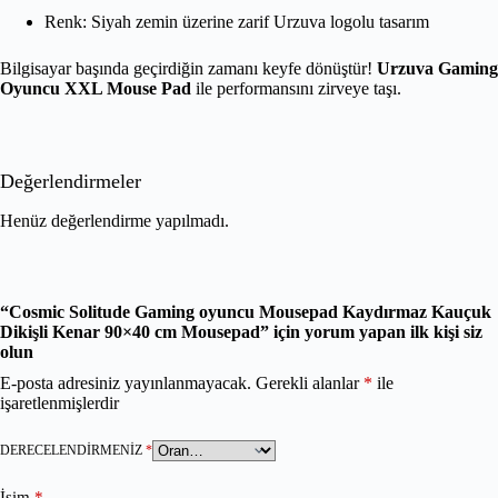
Renk: Siyah zemin üzerine zarif Urzuva logolu tasarım
Bilgisayar başında geçirdiğin zamanı keyfe dönüştür!
Urzuva Gaming
Oyuncu XXL Mouse Pad
ile performansını zirveye taşı.
Değerlendirmeler
Henüz değerlendirme yapılmadı.
“Cosmic Solitude Gaming oyuncu Mousepad Kaydırmaz Kauçuk
Dikişli Kenar 90×40 cm Mousepad” için yorum yapan ilk kişi siz
olun
E-posta adresiniz yayınlanmayacak.
Gerekli alanlar
*
ile
işaretlenmişlerdir
DERECELENDIRMENIZ
*
İsim
*