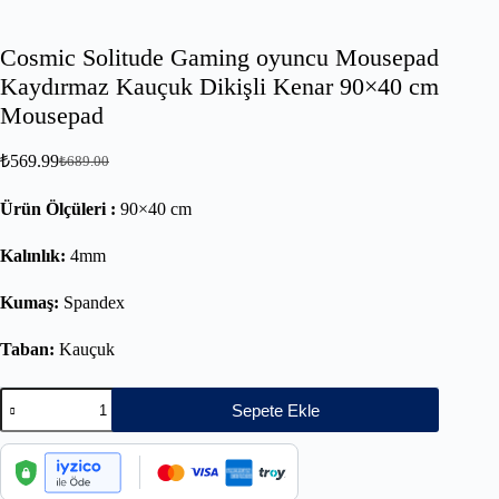
Cosmic Solitude Gaming oyuncu Mousepad
Kaydırmaz Kauçuk Dikişli Kenar 90×40 cm
Mousepad
₺
569.99
₺
689.00
Ürün Ölçüleri :
90×40 cm
Kalınlık:
4mm
Kumaş:
Spandex
Taban:
Kauçuk
Sepete Ekle