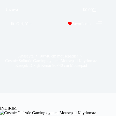
Cosmic Solitude Gaming oyuncu Mousepad Kaydırmaz Kauçuk Dikişli Kenar 90×40 cm Mousepad
Urzuva
Sepete Ekle
₺
0.00
₺
569.99
₺
689.00
Giriş Yap
Favorilerim
Anasayfa
90*40 cm mousepadler
Cosmic Solitude Gaming oyuncu Mousepad Kaydırmaz
Kauçuk Dikişli Kenar 90×40 cm Mousepad
İNDİRİM