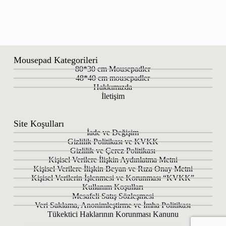
Mousepad Kategorileri
80*30 cm Mousepadler
48*40 cm mousepadler
Hakkımızda
İletişim
Site Koşulları
İade ve Değişim
Gizlilik Politikası ve KVKK
Gizlilik ve Çerez Politikası
Kişisel Verilere İlişkin Aydınlatma Metni
Kişisel Verilere İlişkin Beyan ve Rıza Onay Metni
Kişisel Verilerin İşlenmesi ve Korunması “KVKK”
Kullanım Koşulları
Mesafeli Satış Sözleşmesi
Veri Saklama, Anonimleştirme ve İmha Politikası
Tükektici Haklarının Korunması Kanunu