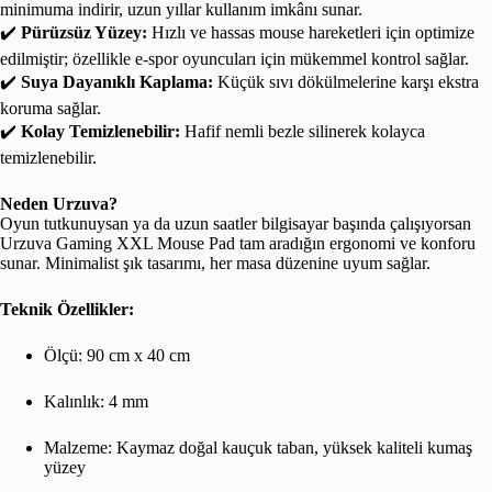
minimuma indirir, uzun yıllar kullanım imkânı sunar.
✔️
Pürüzsüz Yüzey:
Hızlı ve hassas mouse hareketleri için optimize
edilmiştir; özellikle e-spor oyuncuları için mükemmel kontrol sağlar.
✔️
Suya Dayanıklı Kaplama:
Küçük sıvı dökülmelerine karşı ekstra
koruma sağlar.
✔️
Kolay Temizlenebilir:
Hafif nemli bezle silinerek kolayca
temizlenebilir.
Neden Urzuva?
Oyun tutkunuysan ya da uzun saatler bilgisayar başında çalışıyorsan
Urzuva Gaming XXL Mouse Pad tam aradığın ergonomi ve konforu
sunar. Minimalist şık tasarımı, her masa düzenine uyum sağlar.
Teknik Özellikler:
Ölçü: 90 cm x 40 cm
Kalınlık: 4 mm
Malzeme: Kaymaz doğal kauçuk taban, yüksek kaliteli kumaş
yüzey