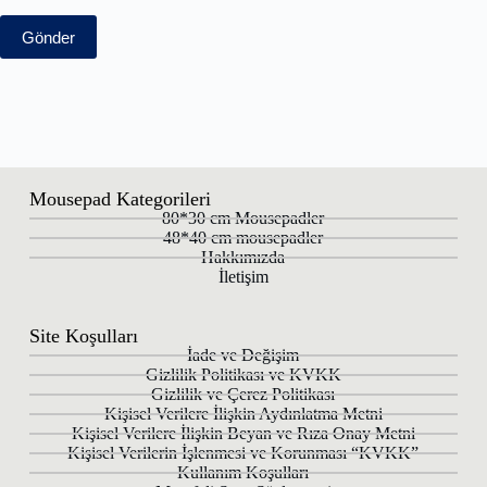
Gönder
Mousepad Kategorileri
80*30 cm Mousepadler
48*40 cm mousepadler
Hakkımızda
İletişim
Site Koşulları
İade ve Değişim
Gizlilik Politikası ve KVKK
Gizlilik ve Çerez Politikası
Kişisel Verilere İlişkin Aydınlatma Metni
Kişisel Verilere İlişkin Beyan ve Rıza Onay Metni
Kişisel Verilerin İşlenmesi ve Korunması “KVKK”
Kullanım Koşulları