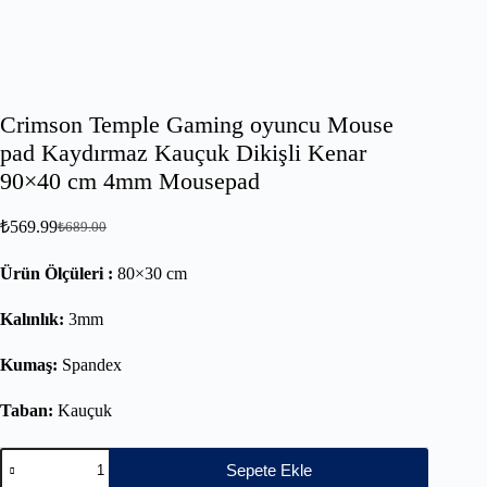
Crimson Temple Gaming oyuncu Mouse
pad Kaydırmaz Kauçuk Dikişli Kenar
90×40 cm 4mm Mousepad
₺
569.99
₺
689.00
Ürün Ölçüleri :
80×30 cm
Kalınlık:
3mm
Kumaş:
Spandex
Taban:
Kauçuk
Sepete Ekle