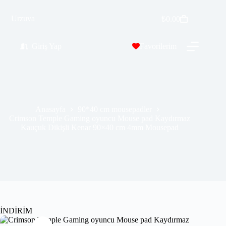
Crimson Temple Gaming oyuncu Mouse pad Kaydırmaz Kauçuk Dikişli Kenar 90×40 cm 4mm Mousepad
Urzuva
Sepete Ekle
₺
0.00
₺
569.99
₺
689.00
Giriş Yap
Favorilerim
Anasayfa
90*40 cm mousepadler
Crimson Temple Gaming oyuncu Mouse pad Kaydırmaz
Kauçuk Dikişli Kenar 90×40 cm 4mm Mousepad
İNDİRİM