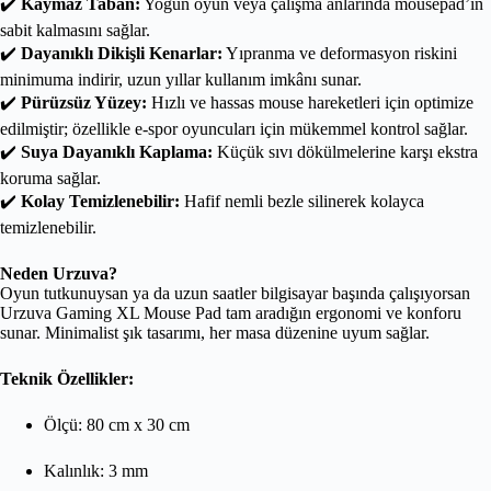
✔️
Kaymaz Taban:
Yoğun oyun veya çalışma anlarında mousepad’in
sabit kalmasını sağlar.
✔️
Dayanıklı Dikişli Kenarlar:
Yıpranma ve deformasyon riskini
minimuma indirir, uzun yıllar kullanım imkânı sunar.
✔️
Pürüzsüz Yüzey:
Hızlı ve hassas mouse hareketleri için optimize
edilmiştir; özellikle e-spor oyuncuları için mükemmel kontrol sağlar.
✔️
Suya Dayanıklı Kaplama:
Küçük sıvı dökülmelerine karşı ekstra
koruma sağlar.
✔️
Kolay Temizlenebilir:
Hafif nemli bezle silinerek kolayca
temizlenebilir.
Neden Urzuva?
Oyun tutkunuysan ya da uzun saatler bilgisayar başında çalışıyorsan
Urzuva Gaming XL Mouse Pad tam aradığın ergonomi ve konforu
sunar. Minimalist şık tasarımı, her masa düzenine uyum sağlar.
Teknik Özellikler:
Ölçü: 80 cm x 30 cm
Kalınlık: 3 mm