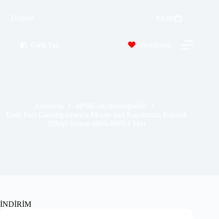
Dark Pact Gaming oyuncu Mouse pad Kaydırmaz Kauçuk Dikişli Kenar 480X400X4 Mm
Sepete Ekle
Urzuva
₺
0.00
₺
529.99
₺
589.99
Giriş Yap
Favorilerim
Anasayfa
48*40 cm mousepadler
Dark Pact Gaming oyuncu Mouse pad Kaydırmaz Kauçuk
Dikişli Kenar 480X400X4 Mm
İNDİRİM