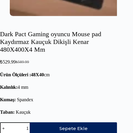
Dark Pact Gaming oyuncu Mouse pad
Kaydırmaz Kauçuk Dikişli Kenar
480X400X4 Mm
₺
529.99
₺
589.99
Ürün Ölçüleri :48X40
cm
Kalınlık:
4 mm
Kumaş:
Spandex
Taban:
Kauçuk
Sepete Ekle