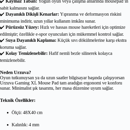
✔️
Kaymaz Taban:
Yoğun oyun veya çalışma anlarında mousepad’in
sabit kalmasını sağlar.
✔️
Dayanıklı Dikişli Kenarlar:
Yıpranma ve deformasyon riskini
minimuma indirir, uzun yıllar kullanım imkânı sunar.
✔️
Pürüzsüz Yüzey:
Hızlı ve hassas mouse hareketleri için optimize
edilmiştir; özellikle e-spor oyuncuları için mükemmel kontrol sağlar.
✔️
Suya Dayanıklı Kaplama:
Küçük sıvı dökülmelerine karşı ekstra
koruma sağlar.
✔️
Kolay Temizlenebilir:
Hafif nemli bezle silinerek kolayca
temizlenebilir.
Neden Urzuva?
Oyun tutkunuysan ya da uzun saatler bilgisayar başında çalışıyorsan
Urzuva Gaming XL Mouse Pad tam aradığın ergonomi ve konforu
sunar. Minimalist şık tasarımı, her masa düzenine uyum sağlar.
Teknik Özellikler:
Ölçü: 48X40 cm
Kalınlık: 4 mm