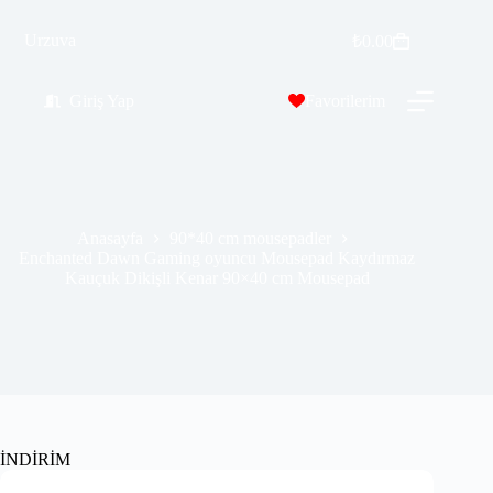
Enchanted Dawn Gaming oyuncu Mousepad Kaydırmaz Kauçuk Dikişli Kenar 90×40 cm Mousepad
Sepete Ekle
Urzuva
₺
0.00
₺
569.99
₺
689.00
Giriş Yap
Favorilerim
Anasayfa
90*40 cm mousepadler
Enchanted Dawn Gaming oyuncu Mousepad Kaydırmaz
Kauçuk Dikişli Kenar 90×40 cm Mousepad
İNDİRİM