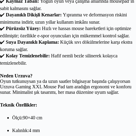
✔️
Kaymaz Taban:
Yoğun oyun veya çalışma anlarında mousepad’in
sabit kalmasını sağlar.
✔️
Dayanıklı Dikişli Kenarlar:
Yıpranma ve deformasyon riskini
minimuma indirir, uzun yıllar kullanım imkânı sunar.
✔️
Pürüzsüz Yüzey:
Hızlı ve hassas mouse hareketleri için optimize
edilmiştir; özellikle e-spor oyuncuları için mükemmel kontrol sağlar.
✔️
Suya Dayanıklı Kaplama:
Küçük sıvı dökülmelerine karşı ekstra
koruma sağlar.
✔️
Kolay Temizlenebilir:
Hafif nemli bezle silinerek kolayca
temizlenebilir.
Neden Urzuva?
Oyun tutkunuysan ya da uzun saatler bilgisayar başında çalışıyorsan
Urzuva Gaming XXL Mouse Pad tam aradığın ergonomi ve konforu
sunar. Minimalist şık tasarımı, her masa düzenine uyum sağlar.
Teknik Özellikler:
Ölçü:90×40 cm
Kalınlık:4 mm