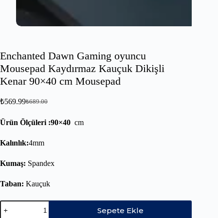
Enchanted Dawn Gaming oyuncu
Mousepad Kaydırmaz Kauçuk Dikişli
Kenar 90×40 cm Mousepad
₺
569.99
₺
689.00
Ürün Ölçüleri :90×40
cm
Kalınlık:
4mm
Kumaş:
Spandex
Taban:
Kauçuk
Sepete Ekle