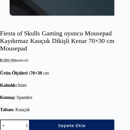
Fiesta of Skulls Gaming oyuncu Mousepad
Kaydırmaz Kauçuk Dikişli Kenar 70×30 cm
Mousepad
₺
389.99
₺
689.99
Ürün Ölçüleri :70×30
cm
Kalınlık:
3mm
Kumaş:
Spandex
Taban:
Kauçuk
Sepete Ekle