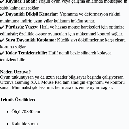
✔️
Kaymaz Taban:
Yoğun oyun veya çalışma anlarında mousepad’in
sabit kalmasını sağlar.
✔️
Dayanıklı Dikişli Kenarlar:
Yıpranma ve deformasyon riskini
minimuma indirir, uzun yıllar kullanım imkânı sunar.
✔️
Pürüzsüz Yüzey:
Hızlı ve hassas mouse hareketleri için optimize
edilmiştir; özellikle e-spor oyuncuları için mükemmel kontrol sağlar.
✔️
Suya Dayanıklı Kaplama:
Küçük sıvı dökülmelerine karşı ekstra
koruma sağlar.
✔️
Kolay Temizlenebilir:
Hafif nemli bezle silinerek kolayca
temizlenebilir.
Neden Urzuva?
Oyun tutkunuysan ya da uzun saatler bilgisayar başında çalışıyorsan
Urzuva Gaming XXL Mouse Pad tam aradığın ergonomi ve konforu
sunar. Minimalist şık tasarımı, her masa düzenine uyum sağlar.
Teknik Özellikler:
Ölçü:70×30 cm
Kalınlık:3 mm