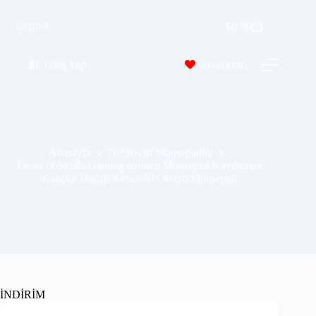
Fiesta of Skulls Gaming oyuncu Mousepad Kaydırmaz Kauçuk Dikişli Kenar 70×30 cm Mousepad
Sepete Ekle
Urzuva
₺
0.00
₺
389.99
₺
689.99
Giriş Yap
Favorilerim
Anasayfa
70*30 cm Mousepadler
Fiesta of Skulls Gaming oyuncu Mousepad Kaydırmaz
Kauçuk Dikişli Kenar 70×30 cm Mousepad
İNDİRİM