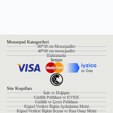
Mousepad Kategorileri
80*30 cm Mousepadler
48*40 cm mousepadler
Hakkımızda
İletişim
Site Koşulları
İade ve Değişim
Gizlilik Politikası ve KVKK
Gizlilik ve Çerez Politikası
Kişisel Verilere İlişkin Aydınlatma Metni
Kişisel Verilere İlişkin Beyan ve Rıza Onay Metni