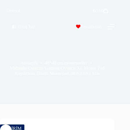
Midnight Currents Gaming Oyuncu XL Mouse Pad Kaydırmaz Dikişli Mousepad 480x400x4 Mm
Sepete Ekle
Urzuva
₺
0.00
₺
529.99
₺
689.00
Giriş Yap
Favorilerim
Anasayfa
48*40 cm mousepadler
Midnight Currents Gaming Oyuncu XL Mouse Pad
Kaydırmaz Dikişli Mousepad 480x400x4 Mm
İNDİRİM