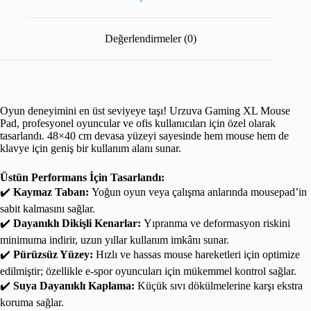
Değerlendirmeler (0)
Oyun deneyimini en üst seviyeye taşı! Urzuva Gaming XL Mouse
Pad, profesyonel oyuncular ve ofis kullanıcıları için özel olarak
tasarlandı. 48×40 cm devasa yüzeyi sayesinde hem mouse hem de
klavye için geniş bir kullanım alanı sunar.
Üstün Performans İçin Tasarlandı:
✔️
Kaymaz Taban:
Yoğun oyun veya çalışma anlarında mousepad’in
sabit kalmasını sağlar.
✔️
Dayanıklı Dikişli Kenarlar:
Yıpranma ve deformasyon riskini
minimuma indirir, uzun yıllar kullanım imkânı sunar.
✔️
Pürüzsüz Yüzey:
Hızlı ve hassas mouse hareketleri için optimize
edilmiştir; özellikle e-spor oyuncuları için mükemmel kontrol sağlar.
✔️
Suya Dayanıklı Kaplama:
Küçük sıvı dökülmelerine karşı ekstra
koruma sağlar.