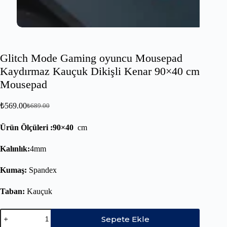
Glitch Mode Gaming oyuncu Mousepad
Kaydırmaz Kauçuk Dikişli Kenar 90×40 cm
Mousepad
₺
569.00
₺
689.00
Ürün Ölçüleri :90×40
cm
Kalınlık:
4mm
Kumaş:
Spandex
Taban:
Kauçuk
Sepete Ekle