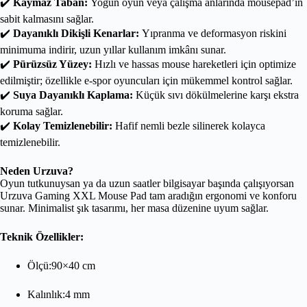
✔️
Kaymaz Taban:
Yoğun oyun veya çalışma anlarında mousepad’in
sabit kalmasını sağlar.
✔️
Dayanıklı Dikişli Kenarlar:
Yıpranma ve deformasyon riskini
minimuma indirir, uzun yıllar kullanım imkânı sunar.
✔️
Pürüzsüz Yüzey:
Hızlı ve hassas mouse hareketleri için optimize
edilmiştir; özellikle e-spor oyuncuları için mükemmel kontrol sağlar.
✔️
Suya Dayanıklı Kaplama:
Küçük sıvı dökülmelerine karşı ekstra
koruma sağlar.
✔️
Kolay Temizlenebilir:
Hafif nemli bezle silinerek kolayca
temizlenebilir.
Neden Urzuva?
Oyun tutkunuysan ya da uzun saatler bilgisayar başında çalışıyorsan
Urzuva Gaming XXL Mouse Pad tam aradığın ergonomi ve konforu
sunar. Minimalist şık tasarımı, her masa düzenine uyum sağlar.
Teknik Özellikler:
Ölçü:90×40 cm
Kalınlık:4 mm