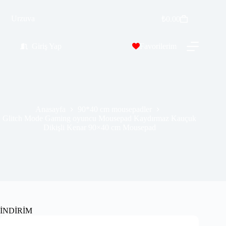
Glitch Mode Gaming oyuncu Mousepad Kaydırmaz Kauçuk Dikişli Kenar 90×40 cm Mousepad
Sepete Ekle
Urzuva
₺
0.00
₺
569.00
₺
689.00
Giriş Yap
Favorilerim
Anasayfa
90*40 cm mousepadler
Glitch Mode Gaming oyuncu Mousepad Kaydırmaz Kauçuk
Dikişli Kenar 90×40 cm Mousepad
İNDİRİM