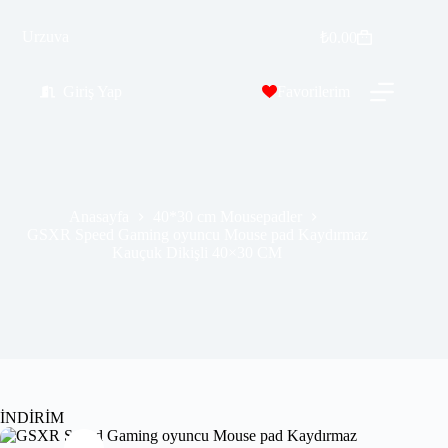
GSXR Speed Gaming oyuncu Mouse pad Kaydırmaz Kauçuk Dikişli 40×30 CM
Urzuva
Sepete Ekle
₺
0.00
₺
309.99
₺
549.00
Giriş Yap
Favorilerim
Anasayfa
40*30 cm Mousepadler
GSXR Speed Gaming oyuncu Mouse pad Kaydırmaz
Kauçuk Dikişli 40×30 CM
İNDİRİM