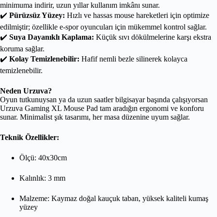
minimuma indirir, uzun yıllar kullanım imkânı sunar.
✔️
Pürüzsüz Yüzey:
Hızlı ve hassas mouse hareketleri için optimize
edilmiştir; özellikle e-spor oyuncuları için mükemmel kontrol sağlar.
✔️
Suya Dayanıklı Kaplama:
Küçük sıvı dökülmelerine karşı ekstra
koruma sağlar.
✔️
Kolay Temizlenebilir:
Hafif nemli bezle silinerek kolayca
temizlenebilir.
Neden Urzuva?
Oyun tutkunuysan ya da uzun saatler bilgisayar başında çalışıyorsan
Urzuva Gaming XL Mouse Pad tam aradığın ergonomi ve konforu
sunar. Minimalist şık tasarımı, her masa düzenine uyum sağlar.
Teknik Özellikler:
Ölçü: 40x30cm
Kalınlık: 3 mm
Malzeme: Kaymaz doğal kauçuk taban, yüksek kaliteli kumaş
yüzey