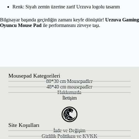
Renk: Siyah zemin üzerine zarif Urzuva logolu tasarım
Bilgisayar başında geçirdiğin zamanı keyfe dönüştür!
Urzuva Gaming
Oyuncu Mouse Pad
ile performansını zirveye taşı.
Mousepad Kategorileri
80*30 cm Mousepadler
48*40 cm mousepadler
Hakkımızda
İletişim
Site Koşulları
İade ve Değişim
Gizlilik Politikası ve KVKK