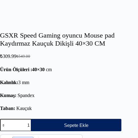
GSXR Speed Gaming oyuncu Mouse pad
Kaydırmaz Kauçuk Dikişli 40×30 CM
₺
309.99
₺
549.00
Ürün Ölçüleri :40×30
cm
Kalınlık:
3 mm
Kumaş:
Spandex
Taban:
Kauçuk
Sepete Ekle