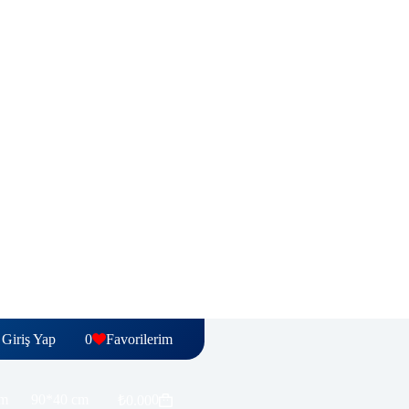
Giriş Yap
0
Favorilerim
cm
90*40 cm
0
₺
0.00