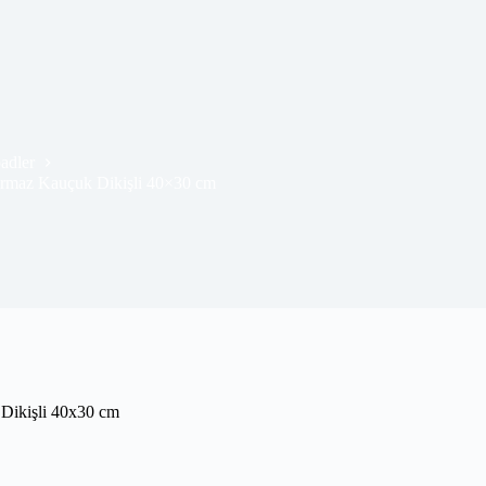
adler
maz Kauçuk Dikişli 40×30 cm