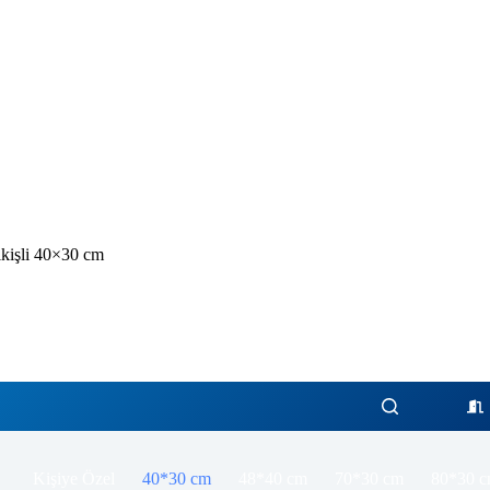
işli 40×30 cm
Kişiye Özel
40*30 cm
48*40 cm
70*30 cm
80*30 