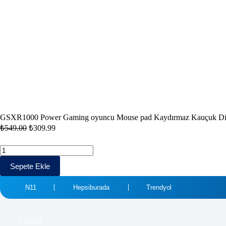
GSXR1000 Power Gaming oyuncu Mouse pad Kaydırmaz Kauçuk Dik
₺
549.00
₺
309.99
Sepete Ekle
N11
Hepsiburada
Trendyol
Urzuva