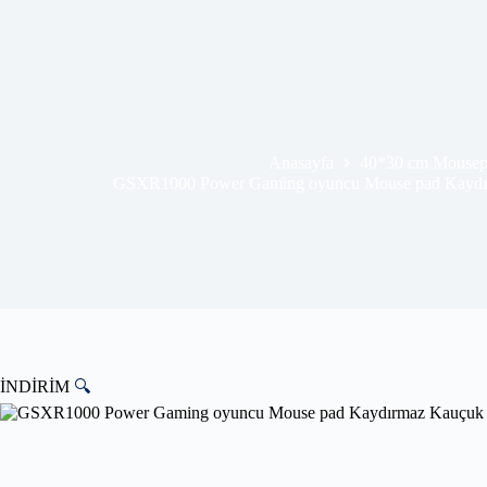
Anasayfa
40*30 cm Mousep
GSXR1000 Power Gaming oyuncu Mouse pad Kaydır
İNDİRİM
🔍