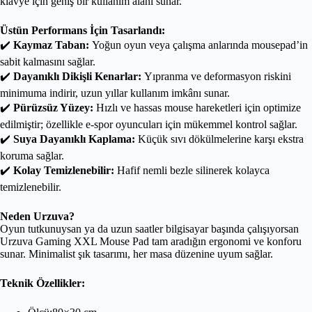
klavye için geniş bir kullanım alanı sunar.
Üstün Performans İçin Tasarlandı:
✔️
Kaymaz Taban:
Yoğun oyun veya çalışma anlarında mousepad’in
sabit kalmasını sağlar.
✔️
Dayanıklı Dikişli Kenarlar:
Yıpranma ve deformasyon riskini
minimuma indirir, uzun yıllar kullanım imkânı sunar.
✔️
Pürüzsüz Yüzey:
Hızlı ve hassas mouse hareketleri için optimize
edilmiştir; özellikle e-spor oyuncuları için mükemmel kontrol sağlar.
✔️
Suya Dayanıklı Kaplama:
Küçük sıvı dökülmelerine karşı ekstra
koruma sağlar.
✔️
Kolay Temizlenebilir:
Hafif nemli bezle silinerek kolayca
temizlenebilir.
Neden Urzuva?
Oyun tutkunuysan ya da uzun saatler bilgisayar başında çalışıyorsan
Urzuva Gaming XXL Mouse Pad tam aradığın ergonomi ve konforu
sunar. Minimalist şık tasarımı, her masa düzenine uyum sağlar.
Teknik Özellikler: