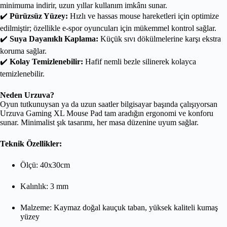
minimuma indirir, uzun yıllar kullanım imkânı sunar.
✔️
Pürüzsüz Yüzey:
Hızlı ve hassas mouse hareketleri için optimize
edilmiştir; özellikle e-spor oyuncuları için mükemmel kontrol sağlar.
✔️
Suya Dayanıklı Kaplama:
Küçük sıvı dökülmelerine karşı ekstra
koruma sağlar.
✔️
Kolay Temizlenebilir:
Hafif nemli bezle silinerek kolayca
temizlenebilir.
Neden Urzuva?
Oyun tutkunuysan ya da uzun saatler bilgisayar başında çalışıyorsan
Urzuva Gaming XL Mouse Pad tam aradığın ergonomi ve konforu
sunar. Minimalist şık tasarımı, her masa düzenine uyum sağlar.
Teknik Özellikler:
Ölçü: 40x30cm
Kalınlık: 3 mm
Malzeme: Kaymaz doğal kauçuk taban, yüksek kaliteli kumaş
yüzey