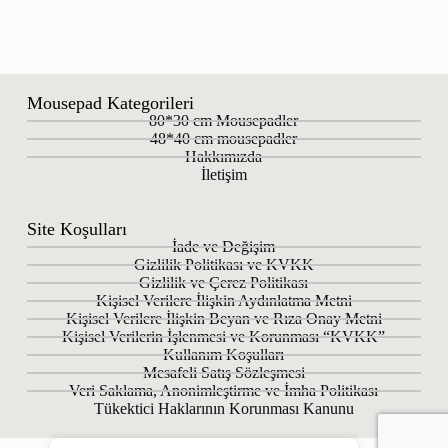
Mousepad Kategorileri
80*30 cm Mousepadler
48*40 cm mousepadler
Hakkımızda
İletişim
Site Koşulları
İade ve Değişim
Gizlilik Politikası ve KVKK
Gizlilik ve Çerez Politikası
Kişisel Verilere İlişkin Aydınlatma Metni
Kişisel Verilere İlişkin Beyan ve Rıza Onay Metni
Kişisel Verilerin İşlenmesi ve Korunması “KVKK”
Kullanım Koşulları
Mesafeli Satış Sözleşmesi
Veri Saklama, Anonimleştirme ve İmha Politikası
Tükektici Haklarının Korunması Kanunu