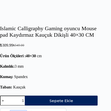
Islamic Calligraphy Gaming oyuncu Mouse
pad Kaydırmaz Kauçuk Dikişli 40×30 CM
₺
309.99
₺
549.00
Ürün Ölçüleri :40×30
cm
Kalınlık:
3 mm
Kumaş:
Spandex
Taban:
Kauçuk
Sepete Ekle