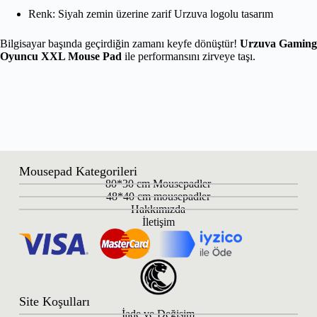
Renk: Siyah zemin üzerine zarif Urzuva logolu tasarım
Bilgisayar başında geçirdiğin zamanı keyfe dönüştür!
Urzuva Gaming
Oyuncu XXL Mouse Pad
ile performansını zirveye taşı.
Mousepad Kategorileri
80*30 cm Mousepadler
48*40 cm mousepadler
Hakkımızda
İletişim
Site Koşulları
İade ve Değişim