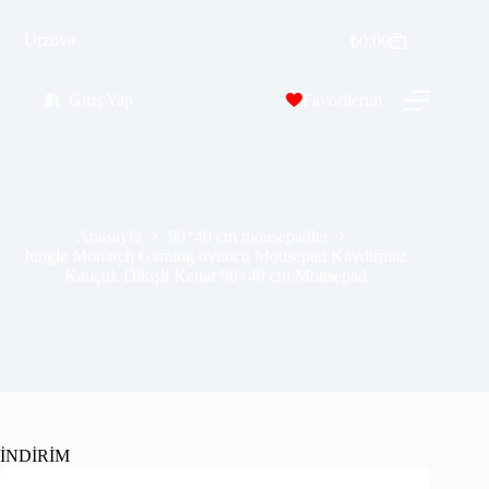
Jungle Monarch Gaming oyuncu Mousepad Kaydırmaz Kauçuk Dikişli Kenar 90×40 cm Mousepad
Sepete Ekle
Urzuva
₺
0.00
₺
569.99
₺
689.00
Giriş Yap
Favorilerim
Anasayfa
90*40 cm mousepadler
Jungle Monarch Gaming oyuncu Mousepad Kaydırmaz
Kauçuk Dikişli Kenar 90×40 cm Mousepad
İNDİRİM