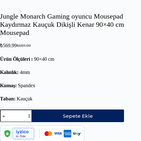
Jungle Monarch Gaming oyuncu Mousepad
Kaydırmaz Kauçuk Dikişli Kenar 90×40 cm
Mousepad
₺
569.99
₺
689.00
Ürün Ölçüleri :
90×40 cm
Kalınlık:
4mm
Kumaş:
Spandex
Taban:
Kauçuk
Sepete Ekle