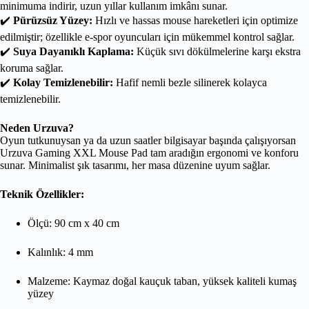
minimuma indirir, uzun yıllar kullanım imkânı sunar.
✔️
Pürüzsüz Yüzey:
Hızlı ve hassas mouse hareketleri için optimize
edilmiştir; özellikle e-spor oyuncuları için mükemmel kontrol sağlar.
✔️
Suya Dayanıklı Kaplama:
Küçük sıvı dökülmelerine karşı ekstra
koruma sağlar.
✔️
Kolay Temizlenebilir:
Hafif nemli bezle silinerek kolayca
temizlenebilir.
Neden Urzuva?
Oyun tutkunuysan ya da uzun saatler bilgisayar başında çalışıyorsan
Urzuva Gaming XXL Mouse Pad tam aradığın ergonomi ve konforu
sunar. Minimalist şık tasarımı, her masa düzenine uyum sağlar.
Teknik Özellikler:
Ölçü: 90 cm x 40 cm
Kalınlık: 4 mm
Malzeme: Kaymaz doğal kauçuk taban, yüksek kaliteli kumaş
yüzey