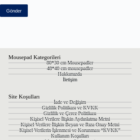
Gönder
Mousepad Kategorileri
80*30 cm Mousepadler
48*40 cm mousepadler
Hakkımızda
İletişim
Site Koşulları
İade ve Değişim
Gizlilik Politikası ve KVKK
Gizlilik ve Çerez Politikası
Kişisel Verilere İlişkin Aydınlatma Metni
Kişisel Verilere İlişkin Beyan ve Rıza Onay Metni
Kişisel Verilerin İşlenmesi ve Korunması “KVKK”
Kullanım Koşulları