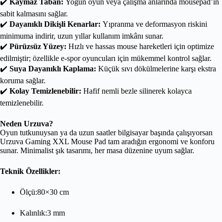
✔️
Kaymaz Taban:
Yoğun oyun veya çalışma anlarında mousepad’in
sabit kalmasını sağlar.
✔️
Dayanıklı Dikişli Kenarlar:
Yıpranma ve deformasyon riskini
minimuma indirir, uzun yıllar kullanım imkânı sunar.
✔️
Pürüzsüz Yüzey:
Hızlı ve hassas mouse hareketleri için optimize
edilmiştir; özellikle e-spor oyuncuları için mükemmel kontrol sağlar.
✔️
Suya Dayanıklı Kaplama:
Küçük sıvı dökülmelerine karşı ekstra
koruma sağlar.
✔️
Kolay Temizlenebilir:
Hafif nemli bezle silinerek kolayca
temizlenebilir.
Neden Urzuva?
Oyun tutkunuysan ya da uzun saatler bilgisayar başında çalışıyorsan
Urzuva Gaming XXL Mouse Pad tam aradığın ergonomi ve konforu
sunar. Minimalist şık tasarımı, her masa düzenine uyum sağlar.
Teknik Özellikler:
Ölçü:80×30 cm
Kalınlık:3 mm