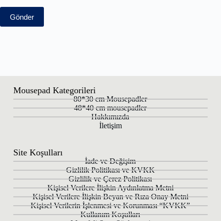
Gönder
Mousepad Kategorileri
80*30 cm Mousepadler
48*40 cm mousepadler
Hakkımızda
İletişim
Site Koşulları
İade ve Değişim
Gizlilik Politikası ve KVKK
Gizlilik ve Çerez Politikası
Kişisel Verilere İlişkin Aydınlatma Metni
Kişisel Verilere İlişkin Beyan ve Rıza Onay Metni
Kişisel Verilerin İşlenmesi ve Korunması “KVKK”
Kullanım Koşulları