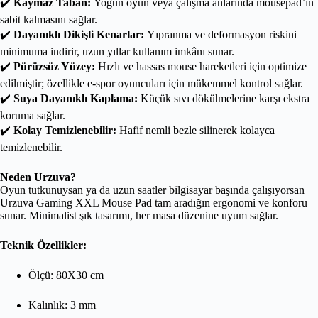
✔️
Kaymaz Taban:
Yoğun oyun veya çalışma anlarında mousepad’in
sabit kalmasını sağlar.
✔️
Dayanıklı Dikişli Kenarlar:
Yıpranma ve deformasyon riskini
minimuma indirir, uzun yıllar kullanım imkânı sunar.
✔️
Pürüzsüz Yüzey:
Hızlı ve hassas mouse hareketleri için optimize
edilmiştir; özellikle e-spor oyuncuları için mükemmel kontrol sağlar.
✔️
Suya Dayanıklı Kaplama:
Küçük sıvı dökülmelerine karşı ekstra
koruma sağlar.
✔️
Kolay Temizlenebilir:
Hafif nemli bezle silinerek kolayca
temizlenebilir.
Neden Urzuva?
Oyun tutkunuysan ya da uzun saatler bilgisayar başında çalışıyorsan
Urzuva Gaming XXL Mouse Pad tam aradığın ergonomi ve konforu
sunar. Minimalist şık tasarımı, her masa düzenine uyum sağlar.
Teknik Özellikler:
Ölçü: 80X30 cm
Kalınlık: 3 mm