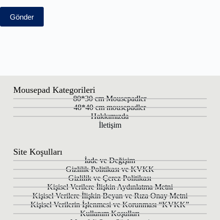
Gönder
Mousepad Kategorileri
80*30 cm Mousepadler
48*40 cm mousepadler
Hakkımızda
İletişim
Site Koşulları
İade ve Değişim
Gizlilik Politikası ve KVKK
Gizlilik ve Çerez Politikası
Kişisel Verilere İlişkin Aydınlatma Metni
Kişisel Verilere İlişkin Beyan ve Rıza Onay Metni
Kişisel Verilerin İşlenmesi ve Korunması “KVKK”
Kullanım Koşulları