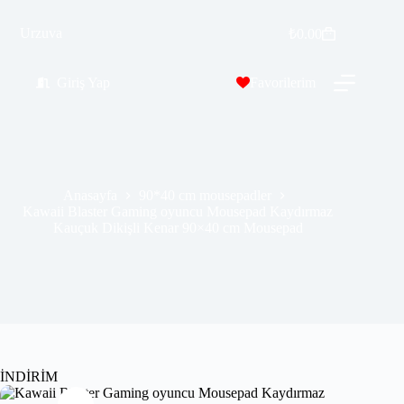
Kawaii Blaster Gaming oyuncu Mousepad Kaydırmaz Kauçuk Dikişli Kenar 90×40 cm Mousepad
Urzuva
Sepete Ekle
₺
0.00
₺
569.99
₺
689.00
Giriş Yap
Favorilerim
Anasayfa
90*40 cm mousepadler
Kawaii Blaster Gaming oyuncu Mousepad Kaydırmaz
Kauçuk Dikişli Kenar 90×40 cm Mousepad
İNDİRİM