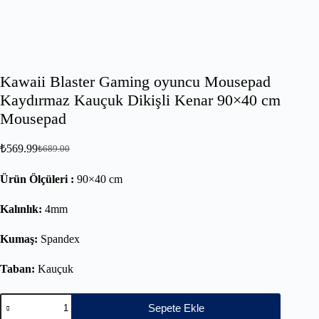
Kawaii Blaster Gaming oyuncu Mousepad
Kaydırmaz Kauçuk Dikişli Kenar 90×40 cm
Mousepad
₺
569.99
₺
689.00
Ürün Ölçüleri :
90×40 cm
Kalınlık:
4mm
Kumaş:
Spandex
Taban:
Kauçuk
Sepete Ekle