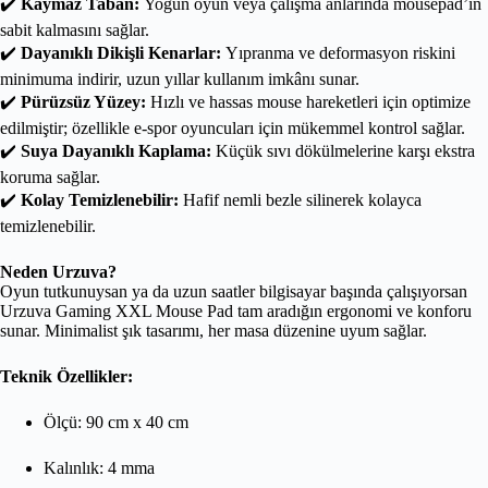
✔️
Kaymaz Taban:
Yoğun oyun veya çalışma anlarında mousepad’in
sabit kalmasını sağlar.
✔️
Dayanıklı Dikişli Kenarlar:
Yıpranma ve deformasyon riskini
minimuma indirir, uzun yıllar kullanım imkânı sunar.
✔️
Pürüzsüz Yüzey:
Hızlı ve hassas mouse hareketleri için optimize
edilmiştir; özellikle e-spor oyuncuları için mükemmel kontrol sağlar.
✔️
Suya Dayanıklı Kaplama:
Küçük sıvı dökülmelerine karşı ekstra
koruma sağlar.
✔️
Kolay Temizlenebilir:
Hafif nemli bezle silinerek kolayca
temizlenebilir.
Neden Urzuva?
Oyun tutkunuysan ya da uzun saatler bilgisayar başında çalışıyorsan
Urzuva Gaming XXL Mouse Pad tam aradığın ergonomi ve konforu
sunar. Minimalist şık tasarımı, her masa düzenine uyum sağlar.
Teknik Özellikler:
Ölçü: 90 cm x 40 cm
Kalınlık: 4 mma