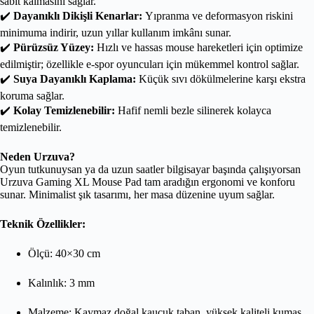
sabit kalmasını sağlar.
✔️
Dayanıklı Dikişli Kenarlar:
Yıpranma ve deformasyon riskini
minimuma indirir, uzun yıllar kullanım imkânı sunar.
✔️
Pürüzsüz Yüzey:
Hızlı ve hassas mouse hareketleri için optimize
edilmiştir; özellikle e-spor oyuncuları için mükemmel kontrol sağlar.
✔️
Suya Dayanıklı Kaplama:
Küçük sıvı dökülmelerine karşı ekstra
koruma sağlar.
✔️
Kolay Temizlenebilir:
Hafif nemli bezle silinerek kolayca
temizlenebilir.
Neden Urzuva?
Oyun tutkunuysan ya da uzun saatler bilgisayar başında çalışıyorsan
Urzuva Gaming XL Mouse Pad tam aradığın ergonomi ve konforu
sunar. Minimalist şık tasarımı, her masa düzenine uyum sağlar.
Teknik Özellikler:
Ölçü: 40×30 cm
Kalınlık: 3 mm
Malzeme: Kaymaz doğal kauçuk taban, yüksek kaliteli kumaş