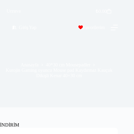
Kurojin Gaming oyuncu Mouse pad Kaydırmaz Kauçuk Dikişli Kenar 40×30 cm
Sepete Ekle
Urzuva
₺
0.00
₺
309.00
₺
589.99
Giriş Yap
Favorilerim
Anasayfa
40*30 cm Mousepadler
Kurojin Gaming oyuncu Mouse pad Kaydırmaz Kauçuk
Dikişli Kenar 40×30 cm
İNDİRİM