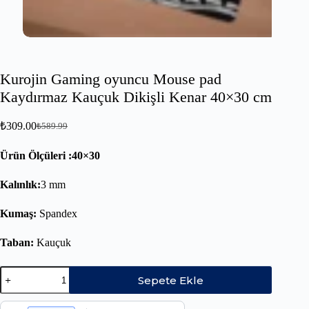
Kurojin Gaming oyuncu Mouse pad
Kaydırmaz Kauçuk Dikişli Kenar 40×30 cm
₺
309.00
₺
589.99
Ürün Ölçüleri :40×30
Kalınlık:
3 mm
Kumaş:
Spandex
Taban:
Kauçuk
Sepete Ekle