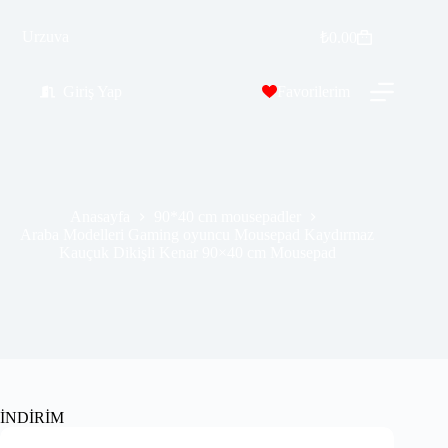
Araba Modelleri Gaming oyuncu Mousepad Kaydırmaz Kauçuk Dikişli Kenar 90×40 cm Mousepad
Sepete Ekle
Urzuva
₺
0.00
₺
569.99
₺
689.00
Giriş Yap
Favorilerim
Anasayfa
90*40 cm mousepadler
Araba Modelleri Gaming oyuncu Mousepad Kaydırmaz
Kauçuk Dikişli Kenar 90×40 cm Mousepad
İNDİRİM