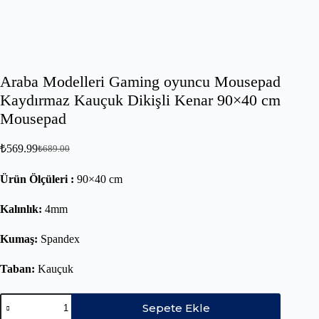
Araba Modelleri Gaming oyuncu Mousepad
Kaydırmaz Kauçuk Dikişli Kenar 90×40 cm
Mousepad
₺
569.99
₺
689.00
Ürün Ölçüleri :
90×40 cm
Kalınlık:
4mm
Kumaş:
Spandex
Taban:
Kauçuk
Sepete Ekle