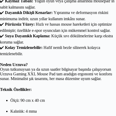
✔️
Kaymaz Taban:
Yoğun oyun veya çalışma anlarında mousepad’in
sabit kalmasını sağlar.
✔️
Dayanıklı Dikişli Kenarlar:
Yıpranma ve deformasyon riskini
minimuma indirir, uzun yıllar kullanım imkânı sunar.
✔️
Pürüzsüz Yüzey:
Hızlı ve hassas mouse hareketleri için optimize
edilmiştir; özellikle e-spor oyuncuları için mükemmel kontrol sağlar.
✔️
Suya Dayanıklı Kaplama:
Küçük sıvı dökülmelerine karşı ekstra
koruma sağlar.
✔️
Kolay Temizlenebilir:
Hafif nemli bezle silinerek kolayca
temizlenebilir.
Neden Urzuva?
Oyun tutkunuysan ya da uzun saatler bilgisayar başında çalışıyorsan
Urzuva Gaming XXL Mouse Pad tam aradığın ergonomi ve konforu
sunar. Minimalist şık tasarımı, her masa düzenine uyum sağlar.
Teknik Özellikler:
Ölçü: 90 cm x 40 cm
Kalınlık: 4 mma